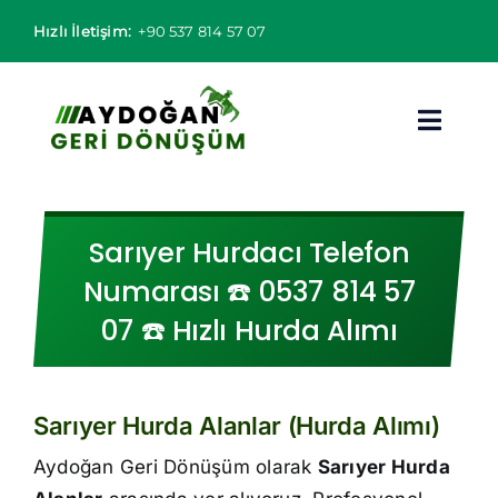
Skip
Hızlı İletişim:
+90 537 814 57 07
to
content
Toggl
Navig
Hurdacı
Sarıyer Hurdacı Telefon
Hurda Fiyatları
Numarası ☎️ 0537 814 57
07 ☎️ Hızlı Hurda Alımı
Hizmet Bölgeleri
Hizmetlerimiz
Sarıyer Hurda Alanlar (Hurda Alımı)
Hakkımızda
Aydoğan Geri Dönüşüm olarak
Sarıyer Hurda