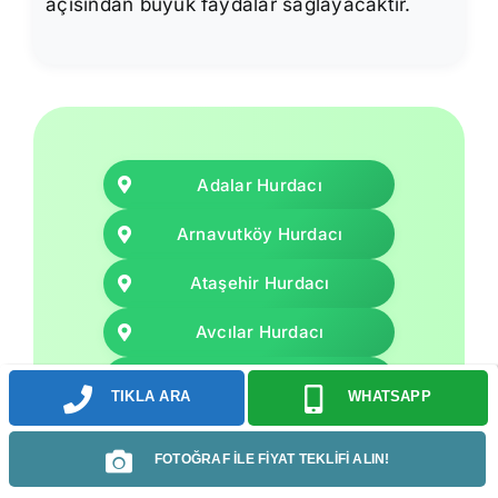
açısından büyük faydalar sağlayacaktır.
Adalar Hurdacı
Arnavutköy Hurdacı
Ataşehir Hurdacı
Avcılar Hurdacı
Bağcılar Hurdacı
TIKLA ARA
WHATSAPP
Bahçelievler Hurdacı
FOTOĞRAF İLE FİYAT TEKLİFİ ALIN!
Bakırköy Hurdacı