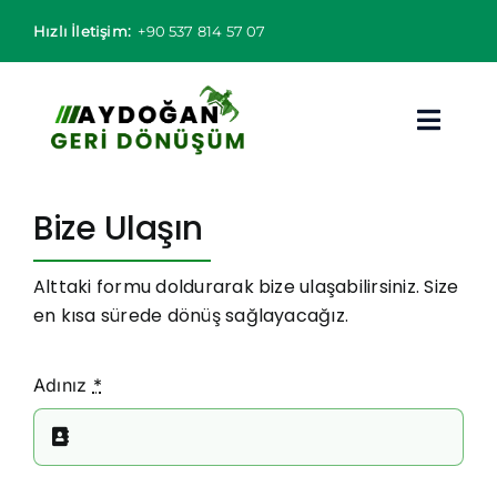
Skip
Hızlı İletişim:
+90 537 814 57 07
to
content
Toggl
Navig
Hurdacı
Bize Ulaşın
Hurda Fiyatları
Alttaki formu doldurarak bize ulaşabilirsiniz. Size
en kısa sürede dönüş sağlayacağız.
Hizmet Bölgeleri
Adınız
*
Hizmetlerimiz
Hakkımızda