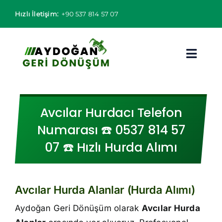
Skip
Hızlı İletişim:
+90 537 814 57 07
to
content
Toggl
Navig
Hurdacı
Avcılar Hurdacı Telefon
Hurda Fiyatları
Numarası ☎️ 0537 814 57
07 ☎️ Hızlı Hurda Alımı
Hizmet Bölgeleri
Hizmetlerimiz
Avcılar Hurda Alanlar (Hurda Alımı)
Hakkımızda
Aydoğan Geri Dönüşüm olarak
Avcılar Hurda