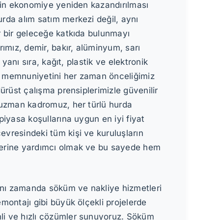
erin ekonomiye yeniden kazandırılması
rda alım satım merkezi değil, aynı
r bir geleceğe katkıda bulunmayı
rımız, demir, bakır, alüminyum, sarı
 yanı sıra, kağıt, plastik ve elektronik
i memnuniyetini her zaman önceliğimiz
ürüst çalışma prensiplerimizle güvenilir
 uzman kadromuz, her türlü hurda
piyasa koşullarına uygun en iyi fiyat
vresindeki tüm kişi ve kuruluşların
lerine yardımcı olmak ve bu sayede hem
nı zamanda söküm ve nakliye hizmetleri
montajı gibi büyük ölçekli projelerde
li ve hızlı çözümler sunuyoruz. Söküm