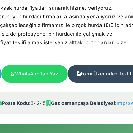
üksek hurda fiyatları sunarak hizmet veriyoruz.
n büyük hurdacı firmaları arasında yer alıyoruz ve an
alışabileceğiniz firmamız ile birçok hurda türü için ad
 siz de profesyonel bir hurdacı ile çalışmak ve
yat teklifi almak isterseniz alttaki butonlardan bize
WhatsApp'tan Yaz
Form Üzerinden Teklif 
Posta Kodu:
34245
Gaziosmanpaşa Belediyesi:
https:/