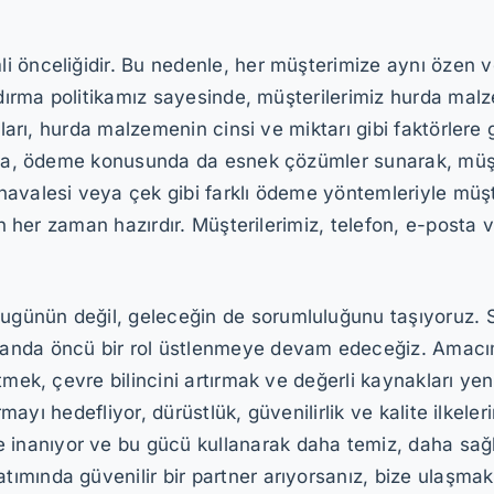
önceliğidir. Bu nedenle, her müşterimize aynı özen ve s
dırma politikamız sayesinde, müşterilerimiz hurda malzem
lları, hurda malzemenin cinsi ve miktarı gibi faktörlere
rıca, ödeme konusunda da esnek çözümler sunarak, müşt
avalesi veya çek gibi farklı ödeme yöntemleriyle müşter
çin her zaman hazırdır. Müşterilerimiz, telefon, e-posta
ünün değil, geleceğin de sorumluluğunu taşıyoruz. Sürd
landa öncü bir rol üstlenmeye devam edeceğiz. Amac
etmek, çevre bilincini artırmak ve değerli kaynakları y
kurmayı hedefliyor, dürüstlük, güvenilirlik ve kalite ilk
anıyor ve bu gücü kullanarak daha temiz, daha sağlık
mında güvenilir bir partner arıyorsanız, bize ulaşmakta