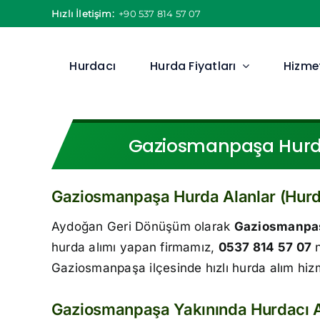
Skip
Hızlı İletişim:
+90 537 814 57 07
to
content
Hurdacı
Hurda Fiyatları
Hizmet
Gaziosmanpaşa Hurdac
Gaziosmanpaşa Hurda Alanlar (Hurd
Aydoğan Geri Dönüşüm olarak
Gaziosmanpaş
hurda alımı yapan firmamız,
0537 814 57 07
n
Gaziosmanpaşa ilçesinde hızlı hurda alım hiz
Gaziosmanpaşa Yakınında Hurdacı 