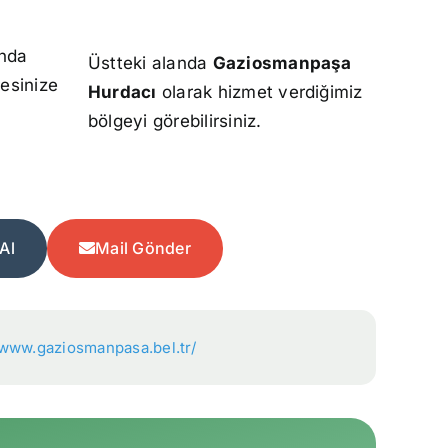
ında
Üstteki alanda
Gaziosmanpaşa
resinize
Hurdacı
olarak hizmet verdiğimiz
bölgeyi görebilirsiniz.
Al
Mail Gönder
/www.gaziosmanpasa.bel.tr/