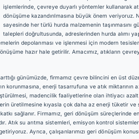
işlemlerinde, çevreye duyarlı yöntemler kullanarak atı
dönüşüme kazandırılmasına büyük önem veriyoruz. Na
sayesinde her türlü hurda malzemenin taşınmasını güv
talepleri doğrultusunda, adreslerinden hurda alımı 
emelerin depolanması ve işlenmesi için modern tesisler
i dönüşüme hazır hale getirilir. Amacımız, atıkların çev
tığı günümüzde, firmamız çevre bilincini en üst düzey
 korunmasına, enerji tasarrufuna ve atık miktarının a
ştürülmesi, madencilik faaliyetlerine olan ihtiyacı aza
erin üretilmesine kıyasla çok daha az enerji tüketir ve 
 katkı sağlanır. Firmamız, geri dönüşüm süreçlerinde en
ır. Atık su arıtma sistemleri, emisyon kontrol sistemler
tiriyoruz. Ayrıca, çalışanlarımızı geri dönüşüm konus