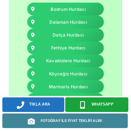
Bodrum Hurdacı
Dalaman Hurdacı
Datça Hurdacı
Fethiye Hurdacı
Kavaklıdere Hurdacı
Köyceğiz Hurdacı
Marmaris Hurdacı
Menteşe Hurdacı
TIKLA ARA
WHATSAPP
Milas Hurdacı
FOTOĞRAF İLE FİYAT TEKLİFİ ALIN!
Ortaca Hurdacı