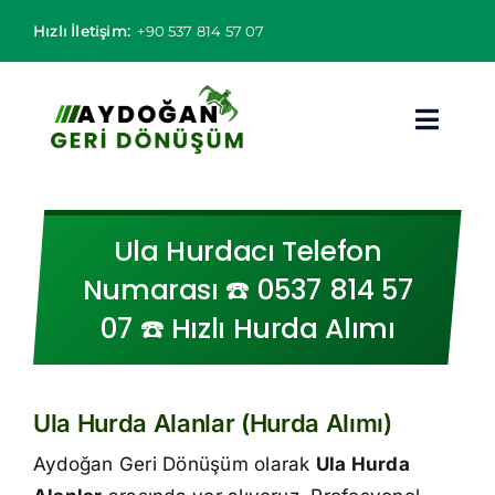
Skip
Hızlı İletişim:
+90 537 814 57 07
to
content
Toggl
Navig
Hurdacı
Ula Hurdacı Telefon
Hurda Fiyatları
Numarası ☎️ 0537 814 57
07 ☎️ Hızlı Hurda Alımı
Hizmet Bölgeleri
Hizmetlerimiz
Ula Hurda Alanlar (Hurda Alımı)
Hakkımızda
Aydoğan Geri Dönüşüm olarak
Ula Hurda