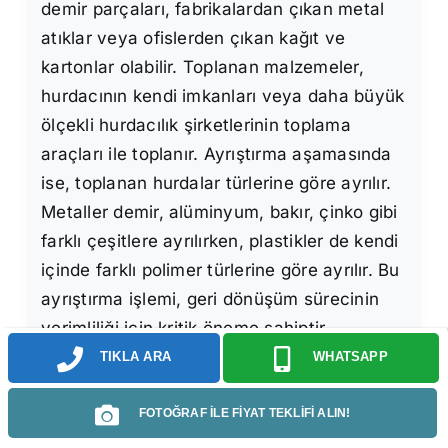
demir parçaları, fabrikalardan çıkan metal
atıklar veya ofislerden çıkan kağıt ve
kartonlar olabilir. Toplanan malzemeler,
hurdacının kendi imkanları veya daha büyük
ölçekli hurdacılık şirketlerinin toplama
araçları ile toplanır. Ayrıştırma aşamasında
ise, toplanan hurdalar türlerine göre ayrılır.
Metaller demir, alüminyum, bakır, çinko gibi
farklı çeşitlere ayrılırken, plastikler de kendi
içinde farklı polimer türlerine göre ayrılır. Bu
ayrıştırma işlemi, geri dönüşüm sürecinin
verimliliği için kritik öneme sahiptir.
Ayrıştırma işleminin ardından, hurdalar
TIKLA ARA
WHATSAPP
depolanır ve geri dönüşüm tesislerine
nakledilmek üzere hazırlanır. Nakliye,
FOTOĞRAF İLE FİYAT TEKLİFİ ALIN!
genellikle kamyonlar veya trenler