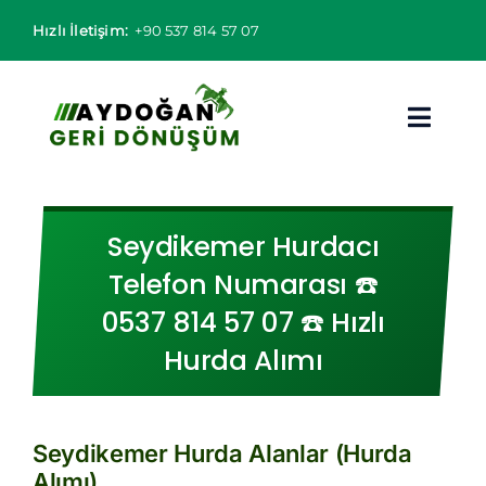
Skip
Hızlı İletişim:
+90 537 814 57 07
to
content
Toggl
Navig
Hurdacı
Seydikemer Hurdacı
Hurda Fiyatları
Telefon Numarası ☎️
0537 814 57 07 ☎️ Hızlı
Hizmet Bölgeleri
Hurda Alımı
Hizmetlerimiz
Hakkımızda
Seydikemer Hurda Alanlar (Hurda
Alımı)