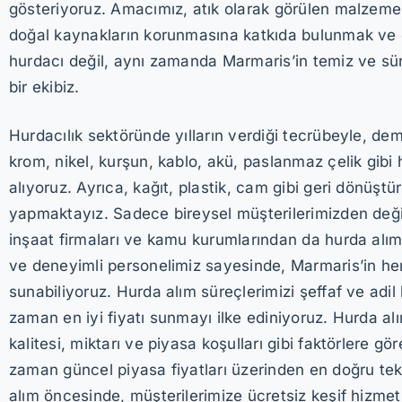
gösteriyoruz. Amacımız, atık olarak görülen malzem
doğal kaynakların korunmasına katkıda bulunmak ve çe
hurdacı değil, aynı zamanda Marmaris’in temiz ve sür
bir ekibiz.
Hurdacılık sektöründe yılların verdiği tecrübeyle, demi
krom, nikel, kurşun, kablo, akü, paslanmaz çelik gibi 
alıyoruz. Ayrıca, kağıt, plastik, cam gibi geri dönüştü
yapmaktayız. Sadece bireysel müşterilerimizden değil
inşaat firmaları ve kamu kurumlarından da hurda alımı
ve deneyimli personelimiz sayesinde, Marmaris’in her 
sunabiliyoruz. Hurda alım süreçlerimizi şeffaf ve adil 
zaman en iyi fiyatı sunmayı ilke ediniyoruz. Hurda al
kalitesi, miktarı ve piyasa koşulları gibi faktörlere gö
zaman güncel piyasa fiyatları üzerinden en doğru te
alım öncesinde, müşterilerimize ücretsiz keşif hizmet