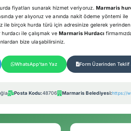
urda fiyatları sunarak hizmet veriyoruz.
Marmaris hur
asında yer alıyoruz ve anında nakit ödeme yöntemi ile
z ile birçok hurda türü için adresinize gelerek yerinden
r hurdacı ile çalışmak ve
Marmaris Hurdacı
firmamızd
onlardan bize ulaşabilirsiniz.
WhatsApp'tan Yaz
Form Üzerinden Teklif 
ğla
Posta Kodu:
48706
Marmaris Belediyesi:
https://