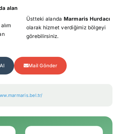
da alan
Üstteki alanda
Marmaris Hurdacı
 alım
olarak hizmet verdiğimiz bölgeyi
an
görebilirsiniz.
Al
Mail Gönder
www.marmaris.bel.tr/