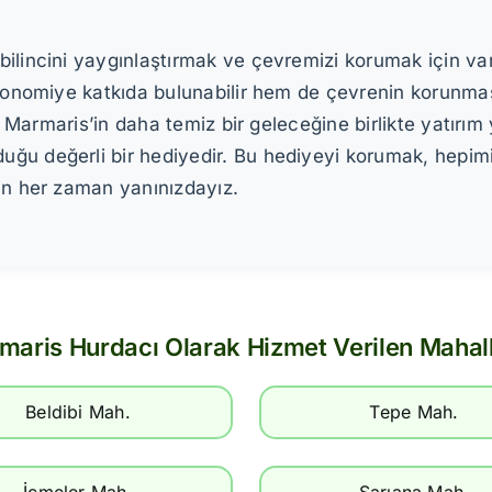
bilincini yaygınlaştırmak ve çevremizi korumak için 
konomiye katkıda bulunabilir hem de çevrenin korunmasın
ve Marmaris’in daha temiz bir geleceğine birlikte yatırı
ğu değerli bir hediyedir. Bu hediyeyi korumak, hepim
in her zaman yanınızdayız.
maris Hurdacı Olarak Hizmet Verilen Mahall
Beldibi Mah.
Tepe Mah.
İçmeler Mah.
Sarıana Mah.