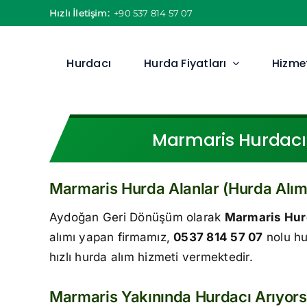
Skip
Hızlı İletişim:
+90 537 814 57 07
to
content
Hurdacı
Hurda Fiyatları
Hizmet
Marmaris Hurdacı T
Marmaris Hurda Alanlar (Hurda Alım
Aydoğan Geri Dönüşüm olarak
Marmaris Hur
alımı yapan firmamız,
0537 814 57 07
nolu hu
hızlı hurda alım hizmeti vermektedir.
Marmaris Yakınında Hurdacı Arıyor