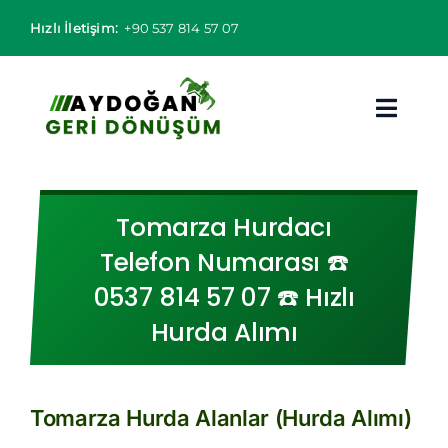
Skip
Hızlı İletişim:
+90 537 814 57 07
to
content
Toggl
Navig
Hurdacı
Tomarza Hurdacı
Hurda Fiyatları
Telefon Numarası ☎️
0537 814 57 07 ☎️ Hızlı
Hizmet Bölgeleri
Hurda Alımı
Hizmetlerimiz
Hakkımızda
Tomarza Hurda Alanlar (Hurda Alımı)