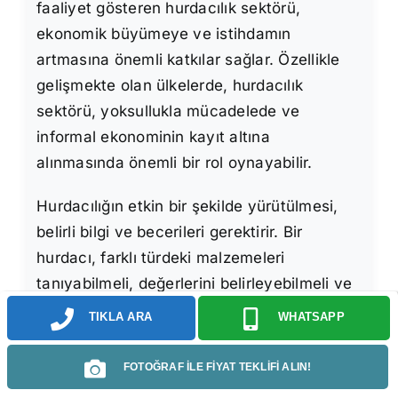
faaliyet gösteren hurdacılık sektörü,
ekonomik büyümeye ve istihdamın
artmasına önemli katkılar sağlar. Özellikle
gelişmekte olan ülkelerde, hurdacılık
sektörü, yoksullukla mücadelede ve
informal ekonominin kayıt altına
alınmasında önemli bir rol oynayabilir.
Hurdacılığın etkin bir şekilde yürütülmesi,
belirli bilgi ve becerileri gerektirir. Bir
hurdacı, farklı türdeki malzemeleri
tanıyabilmeli, değerlerini belirleyebilmeli ve
bunları güvenli bir şekilde ayrıştırabilmelidir.
TIKLA ARA
WHATSAPP
Ayrıca, geri dönüşüm tesisleriyle iyi ilişkiler
kurmalı, piyasa fiyatlarını takip etmeli ve
FOTOĞRAF İLE FİYAT TEKLİFİ ALIN!
lojistik süreçleri etkin bir şekilde