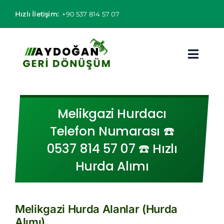
Skip
Hızlı İletişim:
+90 537 814 57 07
to
content
Toggl
Navig
Hurdacı
Melikgazi Hurdacı
Hurda Fiyatları
Telefon Numarası ☎️
0537 814 57 07 ☎️ Hızlı
Hizmet Bölgeleri
Hurda Alımı
Hizmetlerimiz
Hakkımızda
Melikgazi Hurda Alanlar (Hurda
Alımı)