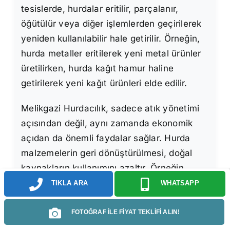
tesislerde, hurdalar eritilir, parçalanır,
öğütülür veya diğer işlemlerden geçirilerek
yeniden kullanılabilir hale getirilir. Örneğin,
hurda metaller eritilerek yeni metal ürünler
üretilirken, hurda kağıt hamur haline
getirilerek yeni kağıt ürünleri elde edilir.
Melikgazi Hurdacılık, sadece atık yönetimi
açısından değil, aynı zamanda ekonomik
açıdan da önemli faydalar sağlar. Hurda
malzemelerin geri dönüştürülmesi, doğal
kaynakların kullanımını azaltır. Örneğin,
alüminyumun hurdasından geri
TIKLA ARA
WHATSAPP
dönüştürülmesi, alüminyum cevherinden
üretilmesine göre %95 daha az enerji
FOTOĞRAF İLE FİYAT TEKLİFİ ALIN!
gerektirir. Benzer şekilde, çelik, bakır ve