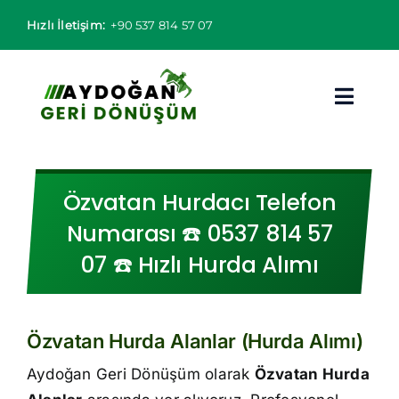
Skip
Hızlı İletişim:
+90 537 814 57 07
to
content
Toggl
Navig
Hurdacı
Özvatan Hurdacı Telefon
Hurda Fiyatları
Numarası ☎️ 0537 814 57
07 ☎️ Hızlı Hurda Alımı
Hizmet Bölgeleri
Hizmetlerimiz
Özvatan Hurda Alanlar (Hurda Alımı)
Hakkımızda
Aydoğan Geri Dönüşüm olarak
Özvatan Hurda