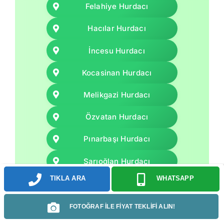
Felahiye Hurdacı
Hacılar Hurdacı
İncesu Hurdacı
Kocasinan Hurdacı
Melikgazi Hurdacı
Özvatan Hurdacı
Pınarbaşı Hurdacı
Sarıoğlan Hurdacı
TIKLA ARA
WHATSAPP
Sarız Hurdacı
Talas Hurdacı
FOTOĞRAF İLE FİYAT TEKLİFİ ALIN!