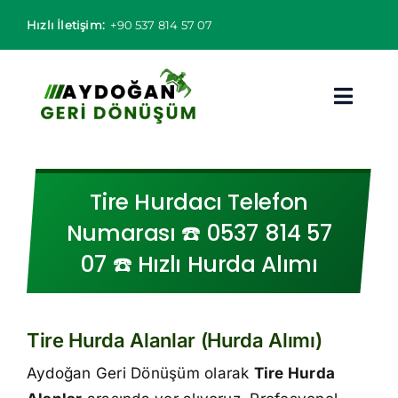
Skip
Hızlı İletişim:
+90 537 814 57 07
to
content
Toggl
Navig
Hurdacı
Tire Hurdacı Telefon
Hurda Fiyatları
Numarası ☎️ 0537 814 57
07 ☎️ Hızlı Hurda Alımı
Hizmet Bölgeleri
Hizmetlerimiz
Tire Hurda Alanlar (Hurda Alımı)
Hakkımızda
Aydoğan Geri Dönüşüm olarak
Tire Hurda