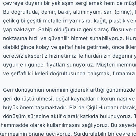
çevreye duyarlı bir yaklaşım sergilemek hem de müşt
Bu doğrultuda, demir, bakır, alüminyum, sarı (pirinç)
çelik gibi çeşitli metallerin yanı sıra, kağıt, plastik ve
yapmaktayız. Sahip olduğumuz geniş araç filosu ve de
noktasına hızlı ve güvenilir hizmet sunabiliyoruz. Hur
olabildiğince kolay ve şeffaf hale getirmek, öncelikle
ücretsiz ekspertiz hizmetimiz ile hurdanızın değerini 
uygun en güncel fiyatları sunuyoruz. Müşteri memnun
ve şeffaflık ilkeleri doğrultusunda çalışmak, firmamızı
Geri dönüşümün öneminin giderek arttığı günümüzde, a
geri dönüştürülmesi, doğal kaynakların korunması ve çe
büyük önem taşımaktadır. Biz de Çiğli Hurdacı olarak,
dönüşüm sürecine aktif olarak katkıda bulunuyoruz. To
hammadde olarak kullanılmasını sağlıyoruz. Bu sayede,
kenmesinin önüne geçiyoruz. Sürdürülebilir bir çevre 