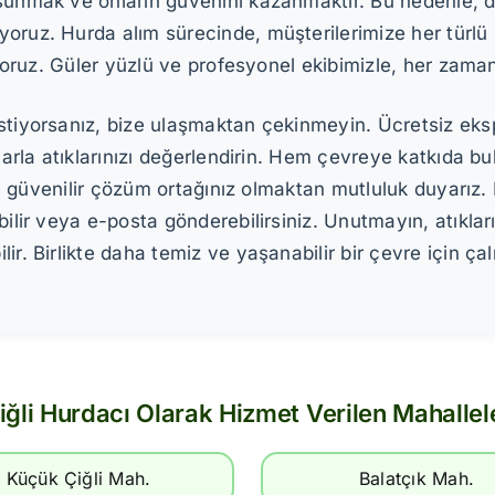
sunmak ve onların güvenini kazanmaktır. Bu nedenle, dü
oruz. Hurda alım sürecinde, müşterilerimize her türlü k
riyoruz. Güler yüzlü ve profesyonel ekibimizle, her zama
istiyorsanız, bize ulaşmaktan çekinmeyin. Ücretsiz eks
atlarla atıklarınızı değerlendirin. Hem çevreye katkıda
çin güvenilir çözüm ortağınız olmaktan mutluluk duyarız.
bilir veya e-posta gönderebilirsiniz. Unutmayın, atıkla
r. Birlikte daha temiz ve yaşanabilir bir çevre için çal
iğli Hurdacı Olarak Hizmet Verilen Mahallel
Küçük Çiğli Mah.
Balatçık Mah.