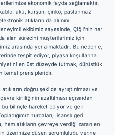
erilerimize ekonomik fayda sağlamaktır.
, kablo, akü, kurşun, çinko, paslanmaz
 elektronik atıkların da alımını
neyimli ekibimiz sayesinde, Çiğli’nin her
da alım sürecini müşterilerimiz için
rimiz arasında yer almaktadır. Bu nedenle,
yerinde tespit ediyor, piyasa koşullarına
iyetini en üst düzeyde tutmak, dürüstlük
n temel prensipleridir.
tıkların doğru şekilde ayrıştırılması ve
vre kirliliğinin azaltılması açısından
 bu bilinçle hareket ediyor ve geri
pladığımız hurdaları, lisanslı geri
 hem atıkların çevreye verdiği zararı en
için üzerimize düşen sorumluluğu yerine