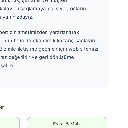
rüstlük, şeffaflık ve müşteri
olaylığı sağlamaya çalışıyor, onların
n yanınızdayız.
pertiz hizmetimizden yararlanarak
 bulunun hem de ekonomik kazanç sağlayın.
 Bizimle iletişime geçmek için web sitemizi
rınız değerlidir ve geri dönüşüme
ışalım.
er
Evka-5 Mah.