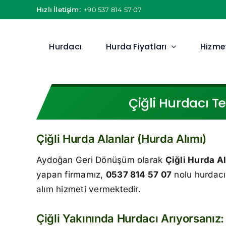
Skip
Hızlı İletişim:
+90 537 814 57 07
to
content
Hurdacı
Hurda Fiyatları
Hizmet
Çiğli Hurdacı T
Çiğli Hurda Alanlar (Hurda Alımı)
Aydoğan Geri Dönüşüm olarak
Çiğli Hurda A
yapan firmamız,
0537 814 57 07
nolu hurdacı 
alım hizmeti vermektedir.
Çiğli Yakınında Hurdacı Arıyorsanı