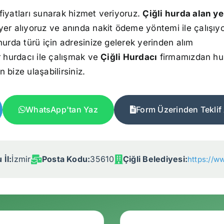
fiyatları sunarak hizmet veriyoruz.
Çiğli hurda alan ye
yer alıyoruz ve anında nakit ödeme yöntemi ile çalışıy
hurda türü için adresinize gelerek yerinden alım
r hurdacı ile çalışmak ve
Çiğli Hurdacı
firmamızdan hu
n bize ulaşabilirsiniz.
WhatsApp'tan Yaz
Form Üzerinden Teklif 
İl:
İzmir
Posta Kodu:
35610
Çiğli Belediyesi:
https://ww