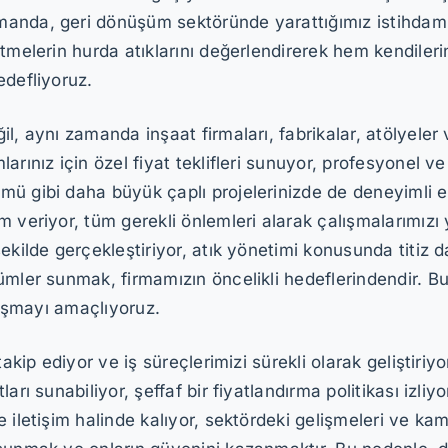
anda, geri dönüşüm sektöründe yarattığımız istihdaml
tmelerin hurda atıklarını değerlendirerek hem kendileri
edefliyoruz.
l, aynı zamanda inşaat firmaları, fabrikalar, atölyeler 
rınız için özel fiyat teklifleri sunuyor, profesyonel ve
ü gibi daha büyük çaplı projelerinizde de deneyimli ek
m veriyor, tüm gerekli önlemleri alarak çalışmalarımız
kilde gerçekleştiriyor, atık yönetimi konusunda titiz da
ümler sunmak, firmamızın öncelikli hedeflerindendir. 
i aşmayı amaçlıyoruz.
akip ediyor ve iş süreçlerimizi sürekli olarak geliştiriyo
arı sunabiliyor, şeffaf bir fiyatlandırma politikası izl
e iletişim halinde kalıyor, sektördeki gelişmeleri ve 