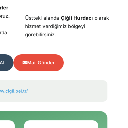
rler
oruz.
Üstteki alanda
Çiğli Hurdacı
olarak
hizmet verdiğimiz bölgeyi
rda
görebilirsiniz.
Al
Mail Gönder
w.cigli.bel.tr/