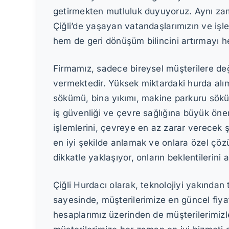
getirmekten mutluluk duyuyoruz. Aynı zam
Çiğli’de yaşayan vatandaşlarımızın ve işle
hem de geri dönüşüm bilincini artırmayı h
Firmamız, sadece bireysel müşterilere deği
vermektedir. Yüksek miktardaki hurda alımla
sökümü, bina yıkımı, makine parkuru söküm
iş güvenliği ve çevre sağlığına büyük öne
işlemlerini, çevreye en az zarar verecek şe
en iyi şekilde anlamak ve onlara özel çöz
dikkatle yaklaşıyor, onların beklentilerin
Çiğli Hurdacı olarak, teknolojiyi yakından t
sayesinde, müşterilerimize en güncel fiyatl
hesaplarımız üzerinden de müşterilerimizl