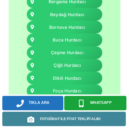
Bergama Hurdacı
Beydağ Hurdacı
Bornova Hurdacı
Buca Hurdacı
Çeşme Hurdacı
Çiğli Hurdacı
Dikili Hurdacı
Foça Hurdacı
TIKLA ARA
WHATSAPP
Gaziemir Hurdacı
Güzelbahçe Hurdacı
FOTOĞRAF İLE FİYAT TEKLİFİ ALIN!
Karabağlar Hurdacı