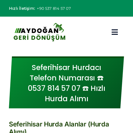
Skip
Hızlı İletişim:
+90 537 814 57 07
to
content
Toggl
Navig
Hurdacı
Seferihisar Hurdacı
Hurda Fiyatları
Telefon Numarası ☎️
0537 814 57 07 ☎️ Hızlı
Hizmet Bölgeleri
Hurda Alımı
Hizmetlerimiz
Hakkımızda
Seferihisar Hurda Alanlar (Hurda
Alımı)