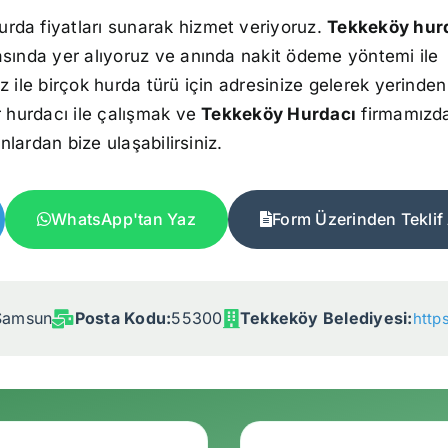
urda fiyatları sunarak hizmet veriyoruz.
Tekkeköy hur
asında yer alıyoruz ve anında nakit ödeme yöntemi ile
z ile birçok hurda türü için adresinize gelerek yerinden
r hurdacı ile çalışmak ve
Tekkeköy Hurdacı
firmamızd
onlardan bize ulaşabilirsiniz.
WhatsApp'tan Yaz
Form Üzerinden Teklif 
Samsun
Posta Kodu:
55300
Tekkeköy Belediyesi:
https