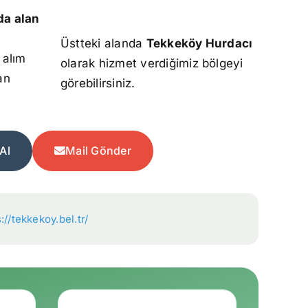
da alan
Üstteki alanda
Tekkeköy Hurdacı
 alım
olarak hizmet verdiğimiz bölgeyi
an
görebilirsiniz.
Al
Mail Gönder
://tekkekoy.bel.tr/