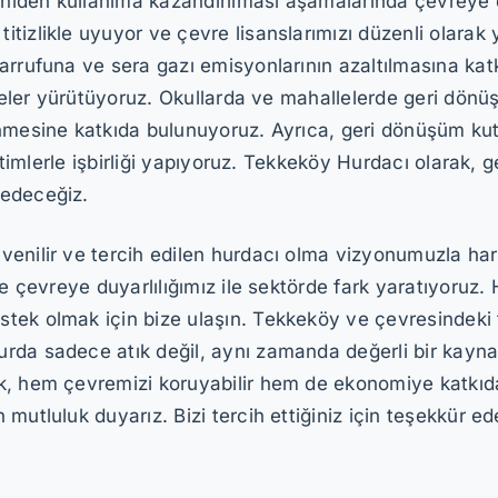
eniden kullanıma kazandırılması aşamalarında çevreye du
tizlikle uyuyor ve çevre lisanslarımızı düzenli olarak
arrufuna ve sera gazı emisyonlarının azaltılmasına ka
ojeler yürütüyoruz. Okullarda ve mahallelerde geri dön
nmesine katkıda bulunuyoruz. Ayrıca, geri dönüşüm kutu
netimlerle işbirliği yapıyoruz. Tekkeköy Hurdacı olarak,
 edeceğiz.
enilir ve tercih edilen hurdacı olma vizyonumuzla har
ve çevreye duyarlılığımız ile sektörde fark yaratıyoruz
ek olmak için bize ulaşın. Tekkeköy ve çevresindeki tü
rda sadece atık değil, aynı zamanda değerli bir kayn
k, hem çevremizi koruyabilir hem de ekonomiye katkıda
utluluk duyarız. Bizi tercih ettiğiniz için teşekkür ede