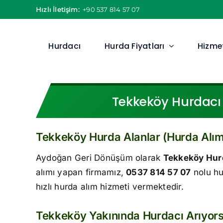
Skip
Hızlı İletişim:
+90 537 814 57 07
to
content
Hurdacı
Hurda Fiyatları
Hizmet
Tekkeköy Hurdacı 
Tekkeköy Hurda Alanlar (Hurda Alım
Aydoğan Geri Dönüşüm olarak
Tekkeköy Hur
alımı yapan firmamız,
0537 814 57 07
nolu hu
hızlı hurda alım hizmeti vermektedir.
Tekkeköy Yakınında Hurdacı Arıyor