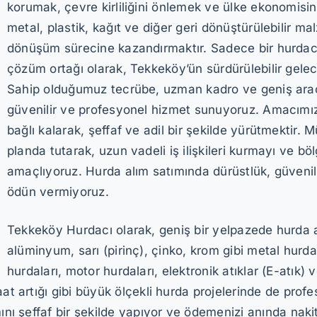
korumak, çevre kirliliğini önlemek ve ülke ekonomisi
metal, plastik, kağıt ve diğer geri dönüştürülebilir mal
dönüşüm sürecine kazandırmaktır. Sadece bir hurdacı
çözüm ortağı olarak, Tekkeköy’ün sürdürülebilir gele
Sahip olduğumuz tecrübe, uzman kadro ve geniş araç f
güvenilir ve profesyonel hizmet sunuyoruz. Amacımız, 
bağlı kalarak, şeffaf ve adil bir şekilde yürütmektir
planda tutarak, uzun vadeli iş ilişkileri kurmayı ve b
amaçlıyoruz. Hurda alım satımında dürüstlük, güvenili
ödün vermiyoruz.
Tekkeköy Hurdacı olarak, geniş bir yelpazede hurda a
alüminyum, sarı (pirinç), çinko, krom gibi metal hurdal
hurdaları, motor hurdaları, elektronik atıklar (E-atık) 
şaat artığı gibi büyük ölçekli hurda projelerinde de pr
mını şeffaf bir şekilde yapıyor ve ödemenizi anında naki