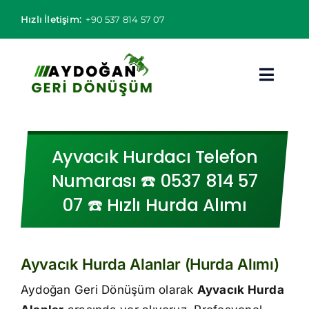
Skip
Hızlı İletişim:
+90 537 814 57 07
to
content
Toggl
Navig
Hurdacı
Ayvacık Hurdacı Telefon
Hurda Fiyatları
Numarası ☎️ 0537 814 57
07 ☎️ Hızlı Hurda Alımı
Hizmet Bölgeleri
Hizmetlerimiz
Ayvacık Hurda Alanlar (Hurda Alımı)
Hakkımızda
Aydoğan Geri Dönüşüm olarak
Ayvacık Hurda