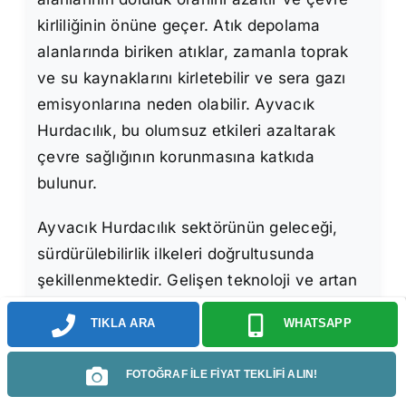
kirliliğinin önüne geçer. Atık depolama
alanlarında biriken atıklar, zamanla toprak
ve su kaynaklarını kirletebilir ve sera gazı
emisyonlarına neden olabilir. Ayvacık
Hurdacılık, bu olumsuz etkileri azaltarak
çevre sağlığının korunmasına katkıda
bulunur.
Ayvacık Hurdacılık sektörünün geleceği,
sürdürülebilirlik ilkeleri doğrultusunda
şekillenmektedir. Gelişen teknoloji ve artan
çevre bilinci, hurdacılık faaliyetlerinin daha
TIKLA ARA
WHATSAPP
verimli, çevre dostu ve sosyal açıdan adil
bir şekilde yürütülmesini sağlamaktadır. Atık
FOTOĞRAF İLE FİYAT TEKLİFİ ALIN!
yönetim sistemlerinin geliştirilmesi, atıkların