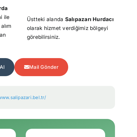
rda
 ile
Üstteki alanda
Salıpazarı Hurdacı
 alım
olarak hizmet verdiğimiz bölgeyi
dan
görebilirsiniz.
Al
Mail Gönder
www.salipazari.bel.tr/