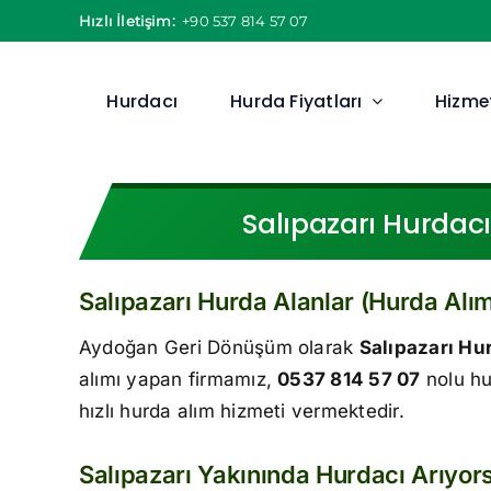
Skip
Hızlı İletişim:
+90 537 814 57 07
to
content
Hurdacı
Hurda Fiyatları
Hizmet
Salıpazarı Hurdacı
Salıpazarı Hurda Alanlar (Hurda Alım
Aydoğan Geri Dönüşüm olarak
Salıpazarı Hu
alımı yapan firmamız,
0537 814 57 07
nolu hu
hızlı hurda alım hizmeti vermektedir.
Salıpazarı Yakınında Hurdacı Arıyo