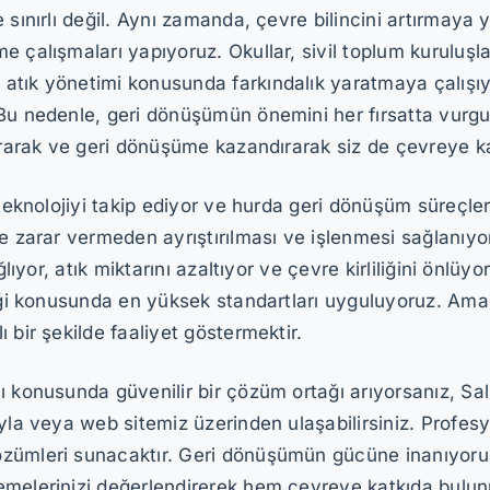
sınırlı değil. Aynı zamanda, çevre bilincini artırmaya yö
 çalışmaları yapıyoruz. Okullar, sivil toplum kuruluşlar
atık yönetimi konusunda farkındalık yaratmaya çalışı
Bu nedenle, geri dönüşümün önemini her fırsatta vurgul
ırarak ve geri dönüşüme kazandırarak siz de çevreye kat
teknolojiyi takip ediyor ve hurda geri dönüşüm süreçleri
ye zarar vermeden ayrıştırılması ve işlenmesi sağlanıy
lıyor, atık miktarını azaltıyor ve çevre kirliliğini önlüyo
nliği konusunda en yüksek standartları uyguluyoruz. A
 bir şekilde faaliyet göstermektir.
ı konusunda güvenilir bir çözüm ortağı arıyorsanız, Sa
yla veya web sitemiz üzerinden ulaşabilirsiniz. Profesy
zümleri sunacaktır. Geri dönüşümün gücüne inanıyoruz 
emelerinizi değerlendirerek hem çevreye katkıda bulu