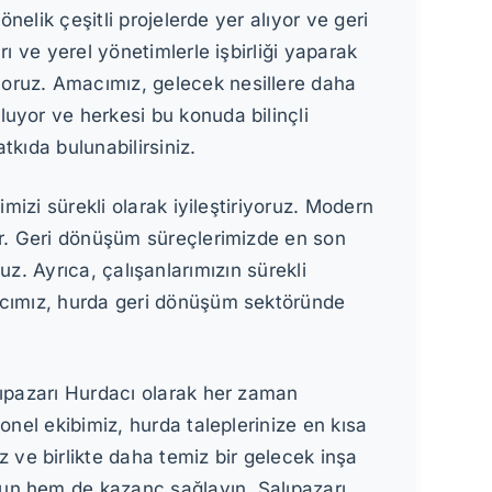
nelik çeşitli projelerde yer alıyor ve geri
ı ve yerel yönetimlerle işbirliği yaparak
yoruz. Amacımız, gelecek nesillere daha
uyor ve herkesi bu konuda bilinçli
kıda bulunabilirsiniz.
mizi sürekli olarak iyileştiriyoruz. Modern
or. Geri dönüşüm süreçlerimizde en son
ruz. Ayrıca, çalışanlarımızın sürekli
macımız, hurda geri dönüşüm sektöründe
lıpazarı Hurdacı olarak her zaman
onel ekibimiz, hurda taleplerinize en kısa
ve birlikte daha temiz bir gelecek inşa
nun hem de kazanç sağlayın. Salıpazarı