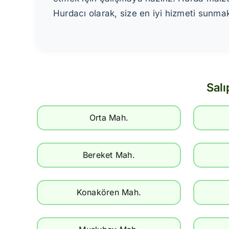
Hurdacı olarak, size en iyi hizmeti sunm
Salı
Orta Mah.
Bereket Mah.
Konakören Mah.