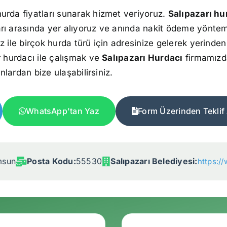
urda fiyatları sunarak hizmet veriyoruz.
Salıpazarı hu
rı arasında yer alıyoruz ve anında nakit ödeme yöntemi
z ile birçok hurda türü için adresinize gelerek yerinden
r hurdacı ile çalışmak ve
Salıpazarı Hurdacı
firmamız
onlardan bize ulaşabilirsiniz.
WhatsApp'tan Yaz
Form Üzerinden Teklif 
msun
Posta Kodu:
55530
Salıpazarı Belediyesi:
https://