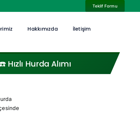
Teklif Formu
rimiz
Hakkımızda
İletişim
️ Hızlı Hurda Alımı
hurda
lçesinde