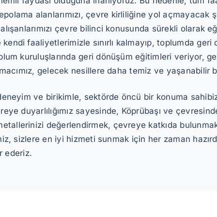
 önemli faydası olduğuna inanıyoruz. Bu nedenle, tüm fa
polama alanlarımızı, çevre kirliliğine yol açmayacak şe
 çalışanlarımızı çevre bilinci konusunda sürekli olarak
endi faaliyetlerimizle sınırlı kalmayıp, toplumda geri d
toplum kuruluşlarında geri dönüşüm eğitimleri veriyor,
. Amacımız, gelecek nesillere daha temiz ve yaşanabilir 
i deneyim ve birikimle, sektörde öncü bir konuma sahibi
vreye duyarlılığımız sayesinde, Köprübaşı ve çevresind
tallerinizi değerlendirmek, çevreye katkıda bulunmak v
miz, sizlere en iyi hizmeti sunmak için her zaman hazırdı
r ederiz.