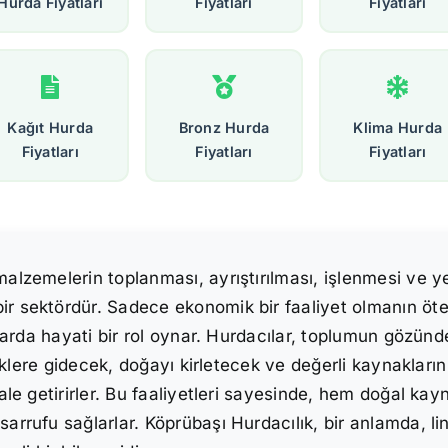
Hurda Fiyatları
Fiyatları
Fiyatları
Kağıt Hurda
Bronz Hurda
Klima Hurda
Fiyatları
Fiyatları
Fiyatları
n malzemelerin toplanması, ayrıştırılması, işlenmesi 
ir sektördür. Sadece ekonomik bir faaliyet olmanın ötes
konularda hayati bir rol oynar. Hurdacılar, toplumun g
öplüklere gidecek, doğayı kirletecek ve değerli kaynakla
 hale getirirler. Bu faaliyetleri sayesinde, hem doğal k
sarrufu sağlarlar. Köprübaşı Hurdacılık, bir anlamda, l