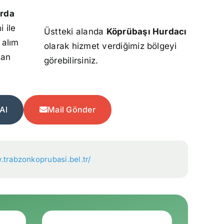
urda
 ile
Üstteki alanda
Köprübaşı Hurdacı
 alım
olarak hizmet verdiğimiz bölgeyi
dan
görebilirsiniz.
Al
Mail Gönder
.trabzonkoprubasi.bel.tr/