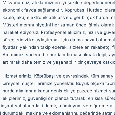
Misyonumuz, atıklarınızı en iyi şekilde değerlendire
ekonomik fayda sağlamaktır. Köprübaşı Hurdacı olarak,
kablo, akü, elektronik atıklar ve diğer birçok hurda m
Müşteri memnuniyetini her zaman önceliğimiz olarak gö
hareket ediyoruz. Profesyonel ekibimiz, hızlı ve güven
süreçlerinizi kolaylaştırmak için daima hazır bulunma
fiyatları yakından takip ederek, sizlere en rekabetçi 
Amacımız, sadece bir hurdacı firması olmak değil, ay
artırarak daha temiz ve yaşanabilir bir çevreye katkı
Hizmetlerimiz, Köprübaşı ve çevresindeki tüm sanayi ku
bireysel müşterilerimize yöneliktir. Büyük ölçekli fab
hurda alımlarına kadar geniş bir yelpazede hizmet s
ekiplerimiz, güvenliği ön planda tutarak, en kısa süre
n, inşaat sahalarındaki demir, alüminyum ve diğer metal 
l durumdaki makine ve ekipmanlarını, değerinde satın a