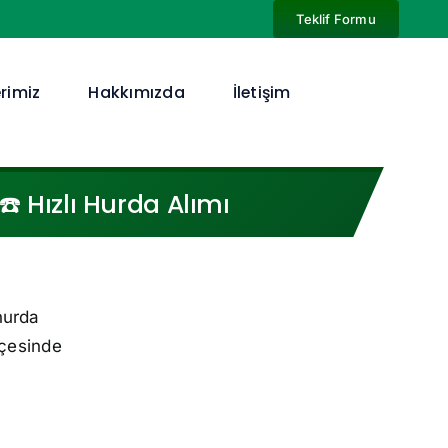
Teklif Formu
rimiz
Hakkımızda
İletişim
️ Hızlı Hurda Alımı
hurda
lçesinde