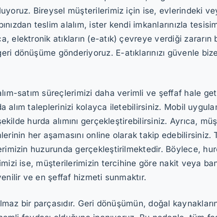
yoruz. Bireysel müşterilerimiz için ise, evlerindeki ve
ızdan teslim alalım, ister kendi imkanlarınızla tesisimiz
 elektronik atıkların (e-atık) çevreye verdiği zararın b
ri dönüşüme gönderiyoruz. E-atıklarınızı güvenle bize
alım-satım süreçlerimizi daha verimli ve şeffaf hale ge
urda alım taleplerinizi kolayca iletebilirsiniz. Mobil 
 şekilde hurda alımını gerçekleştirebilirsiniz. Ayrıca, 
erinin her aşamasını online olarak takip edebilirsiniz. 
rimizin huzurunda gerçekleştirilmektedir. Böylece, hurd
mizi ise, müşterilerimizin tercihine göre nakit veya ba
enilir ve en şeffaf hizmeti sunmaktır.
rılmaz bir parçasıdır. Geri dönüşümün, doğal kaynaklar