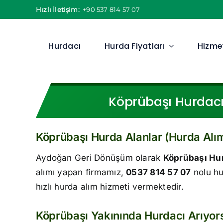
Skip
Hızlı İletişim:
+90 537 814 57 07
to
content
Hurdacı
Hurda Fiyatları
Hizmet
Köprübaşı Hurdacı 
Köprübaşı Hurda Alanlar (Hurda Alım
Aydoğan Geri Dönüşüm olarak
Köprübaşı Hur
alımı yapan firmamız,
0537 814 57 07
nolu hu
hızlı hurda alım hizmeti vermektedir.
Köprübaşı Yakınında Hurdacı Arıyo