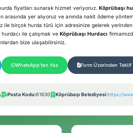
hurda fiyatları sunarak hizmet veriyoruz.
Köprübaşı h
rı arasında yer alıyoruz ve anında nakit ödeme yöntemi
z ile birçok hurda türü için adresinize gelerek yerinden
r hurdacı ile çalışmak ve
Köprübaşı Hurdacı
firmamız
onlardan bize ulaşabilirsiniz.
WhatsApp'tan Yaz
Form Üzerinden Teklif 
n
Posta Kodu:
61630
Köprübaşı Belediyesi:
https://www