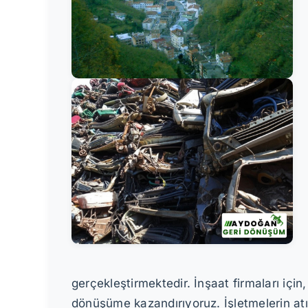
gerçekleştirmektedir. İnşaat firmaları içi
dönüşüme kazandırıyoruz. İşletmelerin atı