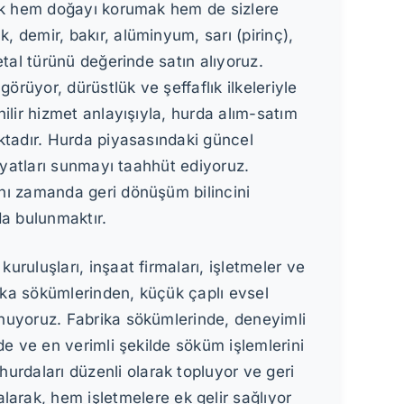
rek hem doğayı korumak hem de sizlere
 demir, bakır, alüminyum, sarı (pirinç),
etal türünü değerinde satın alıyoruz.
rüyor, dürüstlük ve şeffaflık ilkeleriyle
ilir hizmet anlayışıyla, hurda alım-satım
ktadır. Hurda piyasasındaki güncel
fiyatları sunmayı taahhüt ediyoruz.
nı zamanda geri dönüşüm bilincini
da bulunmaktır.
ruluşları, inşaat firmaları, işletmeler ve
rika sökümlerinden, küçük çaplı evsel
unuyoruz. Fabrika sökümlerinde, deneyimli
de ve en verimli şekilde söküm işlemlerini
hurdaları düzenli olarak topluyor ve geri
larak, hem işletmelere ek gelir sağlıyor