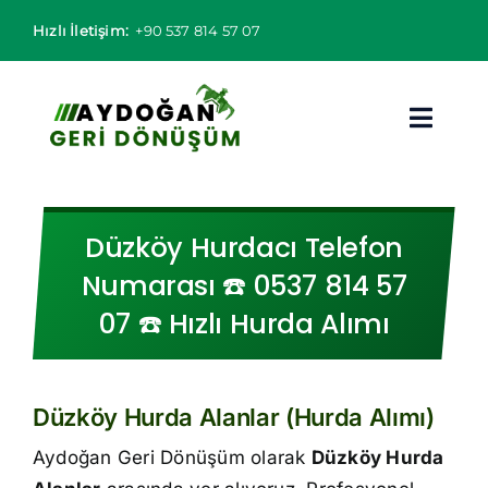
Skip
Hızlı İletişim:
+90 537 814 57 07
to
content
Toggl
Navig
Hurdacı
Düzköy Hurdacı Telefon
Hurda Fiyatları
Numarası ☎️ 0537 814 57
07 ☎️ Hızlı Hurda Alımı
Hizmet Bölgeleri
Hizmetlerimiz
Düzköy Hurda Alanlar (Hurda Alımı)
Hakkımızda
Aydoğan Geri Dönüşüm olarak
Düzköy Hurda