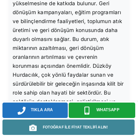
yükselmesine de katkıda bulunur. Geri
dönüşüm kampanyaları, eğitim programları
ve bilinçlendirme faaliyetleri, toplumun atık
üretimi ve geri dönüşüm konusunda daha
duyarlı olmasını sağlar. Bu durum, atık
miktarının azaltılması, geri dönüşüm
oranlarının artırılması ve çevrenin
korunması açısından önemlidir. Düzköy
Hurdacılık, çok yönlü faydalar sunan ve
sürdürülebilir bir geleceğin inşasında kilit bir
role sahip olan hayati bir sektördür. Bu
sektörün desteklenmesi, geliştirilmesi ve
yaygınlaştırılması, hem çevremizin
TIKLA ARA
WHATSAPP
korunması hem de ekonomik ve sosyal
FOTOĞRAF İLE FİYAT TEKLİFİ ALIN!
kalkınmanın sağlanması açısından büyük
önem taşır.