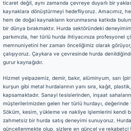
ticaret değil, aynı zamanda çevreye duyarlı bir yaklaş
kaynaklara dönüştürmeyi hedefliyoruz. Amacımız, h
hem de doğal kaynakların korunmasına katkıda buluna
bir dünya bırakmaktır. Hurda sektöründeki deneyim
parkımızla, her türlü hurda ihtiyacınıza profesyonel
memnuniyetini her zaman önceliğimiz olarak görüyor, d
çalışıyoruz. Çaykara ve çevresinde hurda denildiğinde 
gurur kaynağıdır.
Hizmet yelpazemiz, demir, bakır, alüminyum, sarı (pir
kurşun gibi metal hurdalarının yanı sıra, kağıt, plastik
kapsamaktadır. Sanayi tesislerinden, inşaat sahaların
müşterilerimizden gelen her türlü hurdayı, değerinde v
Söküm, kesim, yükleme ve nakliye işlemlerini kendi b
zahmetsiz bir hurda satış deneyimi sunuyoruz. Hurda f
güncellenmekte olup, sizlere en güncel ve rekabetçi fiy