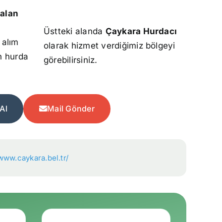
alan
Üstteki alanda
Çaykara Hurdacı
 alım
olarak hizmet verdiğimiz bölgeyi
n hurda
görebilirsiniz.
Al
Mail Gönder
/www.caykara.bel.tr/