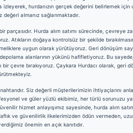
a izleyerek, hurdanızın gerçek değerini belirlemek için
iz değeri almanız sağlanmaktadır.
z bir parçasıdır. Hurda alım satımı sürecinde, çevreye 
 Atıkların doğaya kontrolsüz bir şekilde bırakılmasını
netmeliklere uygun olarak yürütüyoruz. Geri dönüşüm say
tık depolama alanlarının yükünü hafifletiyoruz. Bu say
lı bir çevre bırakıyoruz. Çaykara Hurdacı olarak, geri 
yürütmekteyiz.
htarıdır. Siz değerli müşterilerimizin ihtiyaçlarını anl
fesyonel ve güler yüzlü ekibimiz, her türlü sorunuzu 
üvenilir hizmet anlayışımız sayesinde, hurda alım satım
flık ve güvenilirlik ilkelerimizden ödün vermeden, uzun 
rdiğimiz önemin en açık kanıtıdır.