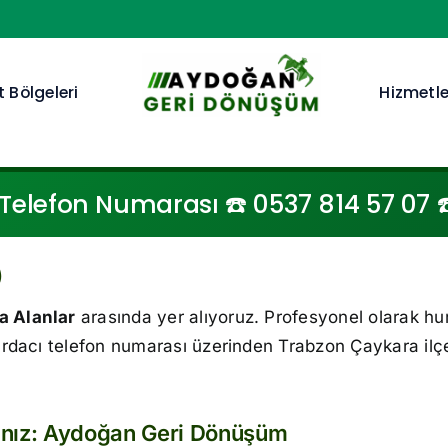
 Bölgeleri
Hizmetle
elefon Numarası ☎️ 0537 814 57 07 ☎️
)
a Alanlar
arasında yer alıyoruz. Profesyonel olarak hu
rdacı telefon numarası üzerinden Trabzon Çaykara ilç
anız: Aydoğan Geri Dönüşüm