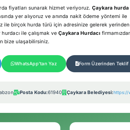
rda fiyatları sunarak hizmet veriyoruz.
Çaykara hurda 
asında yer alıyoruz ve anında nakit ödeme yöntemi ile
z ile birçok hurda türü için adresinize gelerek yerinden
r hurdacı ile çalışmak ve
Çaykara Hurdacı
firmamızda
n bize ulaşabilirsiniz.
WhatsApp'tan Yaz
Form Üzerinden Teklif 
rabzon
Posta Kodu:
61940
Çaykara Belediyesi:
https:/