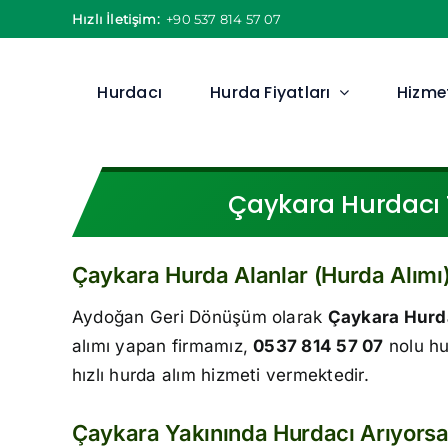
Skip
Hızlı İletişim:
+90 537 814 57 07
to
content
Hurdacı
Hurda Fiyatları
Hizmet
Çaykara Hurdacı T
Çaykara Hurda Alanlar (Hurda Alımı
Aydoğan Geri Dönüşüm olarak
Çaykara Hurd
alımı yapan firmamız,
0537 814 57 07
nolu hu
hızlı hurda alım hizmeti vermektedir.
Çaykara Yakınında Hurdacı Arıyors