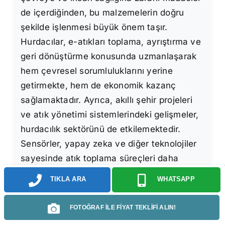
de içerdiğinden, bu malzemelerin doğru
şekilde işlenmesi büyük önem taşır.
Hurdacılar, e-atıkları toplama, ayrıştırma ve
geri dönüştürme konusunda uzmanlaşarak
hem çevresel sorumluluklarını yerine
getirmekte, hem de ekonomik kazanç
sağlamaktadır. Ayrıca, akıllı şehir projeleri
ve atık yönetimi sistemlerindeki gelişmeler,
hurdacılık sektörünü de etkilemektedir.
Sensörler, yapay zeka ve diğer teknolojiler
sayesinde atık toplama süreçleri daha
verimli hale gelmekte ve hurdacılar da bu
TIKLA ARA
WHATSAPP
teknolojilere adapte olarak işlerini optimize
etmektedirler. Bu sayede, atık miktarı
FOTOĞRAF İLE FİYAT TEKLİFİ ALIN!
azalmakta, geri dönüşüm oranları artmakta