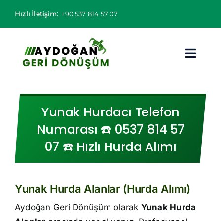
Skip
Hızlı İletişim:
+90 537 814 57 07
to
content
Toggl
Navig
Hurdacı
Yunak Hurdacı Telefon
Hurda Fiyatları
Numarası ☎️ 0537 814 57
07 ☎️ Hızlı Hurda Alımı
Hizmet Bölgeleri
Hizmetlerimiz
Yunak Hurda Alanlar (Hurda Alımı)
Hakkımızda
Aydoğan Geri Dönüşüm olarak
Yunak Hurda