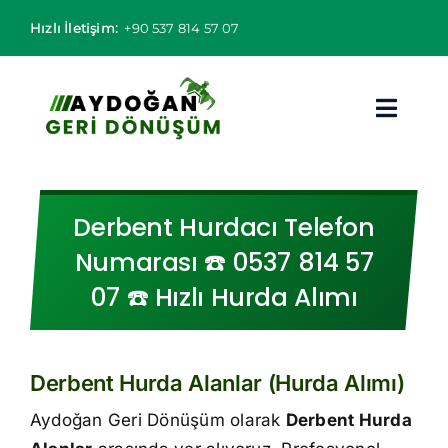
Skip
Hızlı İletişim:
+90 537 814 57 07
to
content
Toggl
Navig
Hurdacı
Derbent Hurdacı Telefon
Hurda Fiyatları
Numarası ☎️ 0537 814 57
07 ☎️ Hızlı Hurda Alımı
Hizmet Bölgeleri
Hizmetlerimiz
Derbent Hurda Alanlar (Hurda Alımı)
Hakkımızda
Aydoğan Geri Dönüşüm olarak
Derbent Hurda