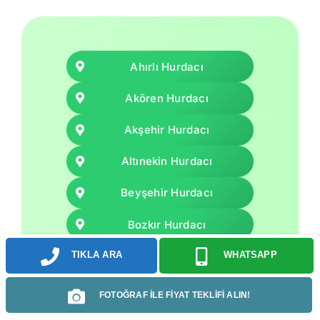
Ahırlı Hurdacı
Akören Hurdacı
Akşehir Hurdacı
Altınekin Hurdacı
Beyşehir Hurdacı
Bozkır Hurdacı
Cihanbeyli Hurdacı
TIKLA ARA
WHATSAPP
Çeltik Hurdacı
FOTOĞRAF İLE FİYAT TEKLİFİ ALIN!
Çumra Hurdacı