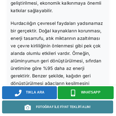
geliştirilmesi, ekonomik kalkınmaya önemli
katkılar sağlayabilir.
Hurdacılığın çevresel faydaları yadsınamaz
bir gerçektir. Doğal kaynakların korunması,
enerji tasarrufu, atık miktarının azaltılması
ve çevre kirliliğinin önlenmesi gibi pek çok
alanda olumlu etkileri vardır. Örneğin,
alüminyumun geri dönüştürülmesi, sıfırdan
üretimine göre %95 daha az enerji
gerektirir. Benzer şekilde, kağıdın geri
dönüştürülmesi ağaçların kesilmesini
önlerken, plastiğin geri dönüştürülmesi ise
TIKLA ARA
WHATSAPP
petrol tüketimini azaltır. Hurdaların geri
dönüştürülmesi, atık depolama alanlarının
FOTOĞRAF İLE FİYAT TEKLİFİ ALIN!
doluluk oranını düşürerek çevrenin daha