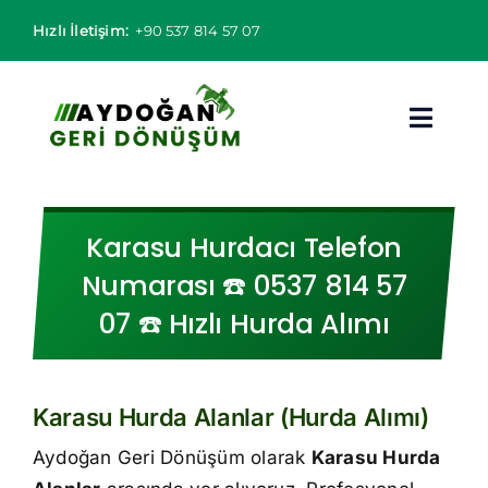
Skip
Hızlı İletişim:
+90 537 814 57 07
to
content
Toggl
Navig
Hurdacı
Karasu Hurdacı Telefon
Hurda Fiyatları
Numarası ☎️ 0537 814 57
07 ☎️ Hızlı Hurda Alımı
Hizmet Bölgeleri
Hizmetlerimiz
Karasu Hurda Alanlar (Hurda Alımı)
Hakkımızda
Aydoğan Geri Dönüşüm olarak
Karasu Hurda