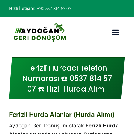
Skip
Hızlı İletişim:
+90 537 814 57 07
to
content
Toggl
Navig
Hurdacı
Ferizli Hurdacı Telefon
Hurda Fiyatları
Numarası ☎️ 0537 814 57
07 ☎️ Hızlı Hurda Alımı
Hizmet Bölgeleri
Hizmetlerimiz
Ferizli Hurda Alanlar (Hurda Alımı)
Hakkımızda
Aydoğan Geri Dönüşüm olarak
Ferizli Hurda