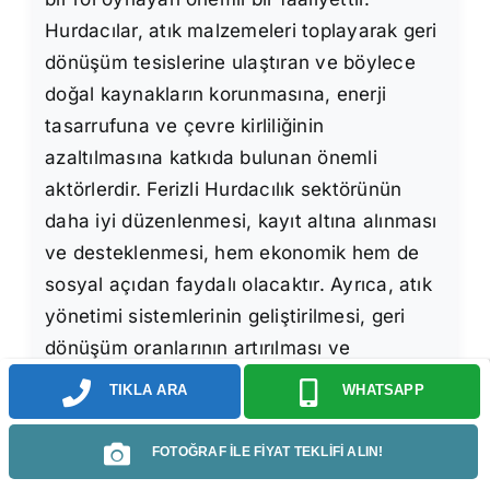
Hurdacılar, atık malzemeleri toplayarak geri
dönüşüm tesislerine ulaştıran ve böylece
doğal kaynakların korunmasına, enerji
tasarrufuna ve çevre kirliliğinin
azaltılmasına katkıda bulunan önemli
aktörlerdir. Ferizli Hurdacılık sektörünün
daha iyi düzenlenmesi, kayıt altına alınması
ve desteklenmesi, hem ekonomik hem de
sosyal açıdan faydalı olacaktır. Ayrıca, atık
yönetimi sistemlerinin geliştirilmesi, geri
dönüşüm oranlarının artırılması ve
tüketicilerin bilinçlendirilmesi, hurdacılık
TIKLA ARA
WHATSAPP
faaliyetlerinin çevresel etkilerini en üst
düzeye çıkarmak için gereklidir.
FOTOĞRAF İLE FİYAT TEKLİFİ ALIN!
Unutulmamalıdır ki, her birimizin atıklarımızı