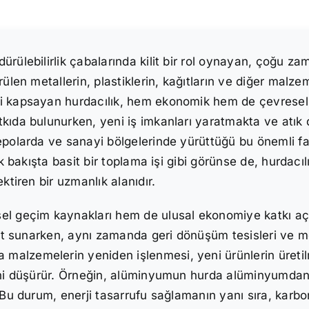
ürülebilirlik çabalarında kilit bir rol oynayan, çoğu z
ülen metallerin, plastiklerin, kağıtların ve diğer malze
ni kapsayan hurdacılık, hem ekonomik hem de çevresel
tkıda bulunurken, yeni iş imkanları yaratmakta ve atık
epolarda ve sanayi bölgelerinde yürüttüğü bu önemli f
k bakışta basit bir toplama işi gibi görünse de, hurdacılık
ktiren bir uzmanlık alanıdır.
el geçim kaynakları hem de ulusal ekonomiye katkı açıs
sat sunarken, aynı zamanda geri dönüşüm tesisleri ve met
alzemelerin yeniden işlenmesi, yeni ürünlerin üretilme
rini düşürür. Örneğin, alüminyumun hurda alüminyumdan
Bu durum, enerji tasarrufu sağlamanın yanı sıra, karbon 