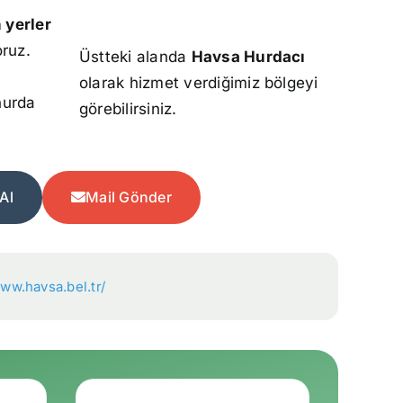
 yerler
oruz.
Üstteki alanda
Havsa Hurdacı
olarak hizmet verdiğimiz bölgeyi
hurda
görebilirsiniz.
Al
Mail Gönder
www.havsa.bel.tr/