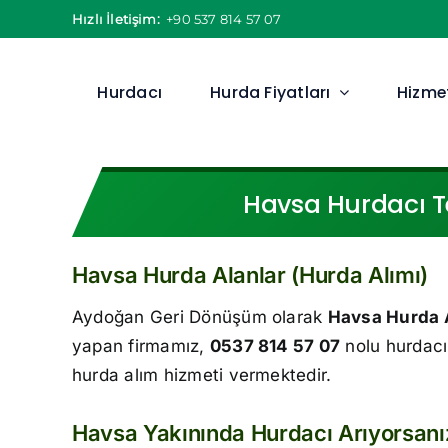
Skip
Hızlı İletişim:
+90 537 814 57 07
to
content
Hurdacı
Hurda Fiyatları
Hizmet
Havsa Hurdacı Te
Havsa Hurda Alanlar (Hurda Alımı)
Aydoğan Geri Dönüşüm olarak
Havsa Hurda 
yapan firmamız,
0537 814 57 07
nolu hurdacı
hurda alım hizmeti vermektedir.
Havsa Yakınında Hurdacı Arıyorsan