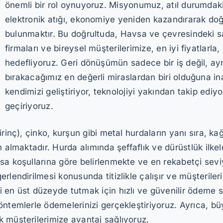
önemli bir rol oynuyoruz. Misyonumuz, atıl durumdaki 
elektronik atığı, ekonomiye yeniden kazandırarak do
bulunmaktır. Bu doğrultuda, Havsa ve çevresindeki san
firmaları ve bireysel müşterilerimize, en iyi fiyatlarla
hedefliyoruz. Geri dönüşümün sadece bir iş değil, ay
bırakacağımız en değerli miraslardan biri olduğuna ina
kendimizi geliştiriyor, teknolojiyi yakından takip ediy
geçiriyoruz.
inç), çinko, kurşun gibi metal hurdaların yanı sıra, kağı
n almaktadır. Hurda alımında şeffaflık ve dürüstlük ilke
sa koşullarına göre belirlenmekte ve en rekabetçi sev
rlendirilmesi konusunda titizlikle çalışır ve müşteriler
i en üst düzeyde tutmak için hızlı ve güvenilir ödeme
ntemlerle ödemelerinizi gerçekleştiriyoruz. Ayrıca, büy
 müşterilerimize avantaj sağlıyoruz.