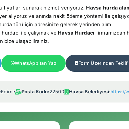
a fiyatları sunarak hizmet veriyoruz.
Havsa hurda alan
yer alıyoruz ve anında nakit ödeme yöntemi ile çalışıy
hurda türü için adresinize gelerek yerinden alım
r hurdacı ile çalışmak ve
Havsa Hurdacı
firmamızdan 
n bize ulaşabilirsiniz.
WhatsApp'tan Yaz
Form Üzerinden Teklif 
:
Edirne
Posta Kodu:
22500
Havsa Belediyesi:
https://