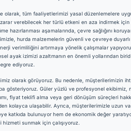
 olarak, tüm faaliyetlerimizi yasal düzenlemelere uy
rar verebilecek her türlü etkeni en aza indirmek için g
üme hazırlanması aşamalarında, çevre sağlığını koruyan
imizle, hurda malzemelerin güvenli ve çevreye duyarlı b
rji verimliliğini artırmaya yönelik çalışmalar yapıyoru
l ayak izimizi azaltmanın en önemli yollarından biridir
tegre ediyoruz.
iz olarak görüyoruz. Bu nedenle, müşterilerimizin ihtiy
ba gösteriyoruz. Güler yüzlü ve profesyonel ekibimiz,
mı, fiyat teklifi alma veya geri dönüşüm süreçleri hak
n kolayca ulaşabilir. Ayrıca, müşterilerimizle uzun vad
reye katkıda bulunuyor hem de ekonomik değer yaratıyor
i hizmeti sunmak için çalışıyoruz.