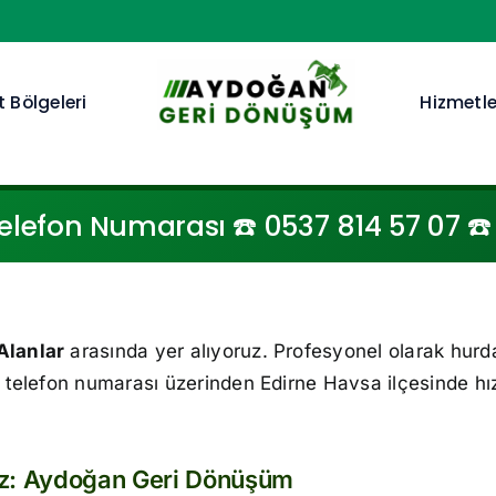
 Bölgeleri
Hizmetle
lefon Numarası ☎️ 0537 814 57 07 ☎️ 
Alanlar
arasında yer alıyoruz. Profesyonel olarak hurda
 telefon numarası üzerinden Edirne Havsa ilçesinde hız
ız: Aydoğan Geri Dönüşüm