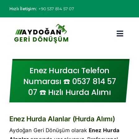
Skip
Hızlı İletişim:
+90 537 814 57 07
to
content
Toggl
Navig
Hurdacı
Enez Hurdacı Telefon
Hurda Fiyatları
Numarası ☎️ 0537 814 57
07 ☎️ Hızlı Hurda Alımı
Hizmet Bölgeleri
Hizmetlerimiz
Enez Hurda Alanlar (Hurda Alımı)
Hakkımızda
Aydoğan Geri Dönüşüm olarak
Enez Hurda