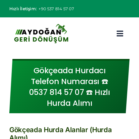
Skip
Hızlı İletişim:
+90 537 814 57 07
to
content
Toggl
Navig
Hurdacı
Gökçeada Hurdacı
Hurda Fiyatları
Telefon Numarası ☎️
0537 814 57 07 ☎️ Hızlı
Hizmet Bölgeleri
Hurda Alımı
Hizmetlerimiz
Hakkımızda
Gökçeada Hurda Alanlar (Hurda
Alımı)