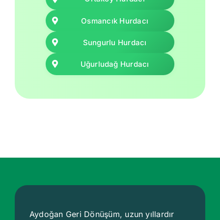
Osmancık Hurdacı
Sungurlu Hurdacı
Uğurludağ Hurdacı
Aydoğan Geri Dönüşüm, uzun yıllardır