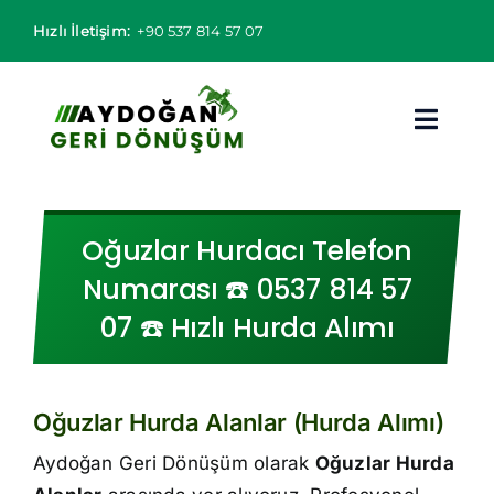
Skip
Hızlı İletişim:
+90 537 814 57 07
to
content
Toggl
Navig
Hurdacı
Oğuzlar Hurdacı Telefon
Hurda Fiyatları
Numarası ☎️ 0537 814 57
07 ☎️ Hızlı Hurda Alımı
Hizmet Bölgeleri
Hizmetlerimiz
Oğuzlar Hurda Alanlar (Hurda Alımı)
Hakkımızda
Aydoğan Geri Dönüşüm olarak
Oğuzlar Hurda