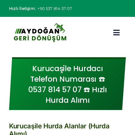
Skip
Hızlı İletişim:
+90 537 814 57 07
to
content
Toggl
Navig
Hurdacı
Kurucaşile Hurdacı
Hurda Fiyatları
Telefon Numarası ☎️
0537 814 57 07 ☎️ Hızlı
Hizmet Bölgeleri
Hurda Alımı
Hizmetlerimiz
Hakkımızda
Kurucaşile Hurda Alanlar (Hurda
Alımı)