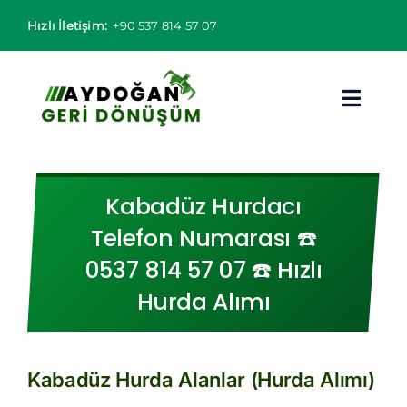
Skip
Hızlı İletişim:
+90 537 814 57 07
to
content
Toggl
Navig
Hurdacı
Kabadüz Hurdacı
Hurda Fiyatları
Telefon Numarası ☎️
0537 814 57 07 ☎️ Hızlı
Hizmet Bölgeleri
Hurda Alımı
Hizmetlerimiz
Hakkımızda
Kabadüz Hurda Alanlar (Hurda Alımı)