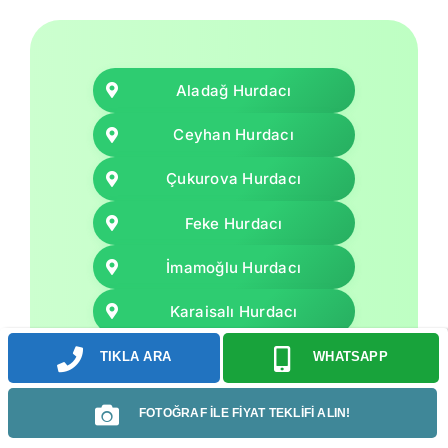
Aladağ Hurdacı
Ceyhan Hurdacı
Çukurova Hurdacı
Feke Hurdacı
İmamoğlu Hurdacı
Karaisalı Hurdacı
Karataş Hurdacı
TIKLA ARA
WHATSAPP
Kozan Hurdacı
FOTOĞRAF İLE FİYAT TEKLİFİ ALIN!
Pozantı Hurdacı