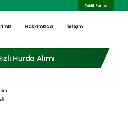
Teklif Formu
rimiz
Hakkımızda
İletişim
ızlı Hurda Alımı
lımı
lı