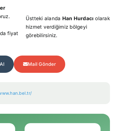
ler
oruz.
Üstteki alanda
Han Hurdacı
olarak
hizmet verdiğimiz bölgeyi
da fiyat
görebilirsiniz.
Al
Mail Gönder
/www.han.bel.tr/