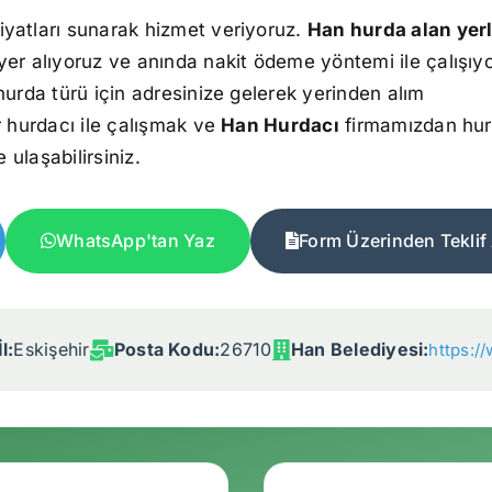
iyatları sunarak hizmet veriyoruz.
Han hurda alan yer
yer alıyoruz ve anında nakit ödeme yöntemi ile çalışıy
hurda türü için adresinize gelerek yerinden alım
r hurdacı ile çalışmak ve
Han Hurdacı
firmamızdan hur
 ulaşabilirsiniz.
WhatsApp'tan Yaz
Form Üzerinden Teklif 
l:
Eskişehir
Posta Kodu:
26710
Han Belediyesi:
https:/