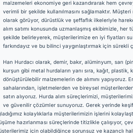
malzemeleri ekonomiye geri kazandırarak hem çevre
verimli bir şekilde kullanılmasını sağlamaktır. Müşte
olarak görüyor, dürüstlük ve şeffaflık ilkeleriyle ha
alım satımı konusunda uzmanlaşmış ekibimizle, her t
şekilde belirleyerek, müşterilerimize en iyi fiyatlar
farkındayız ve bu bilinci yaygınlaştırmak için sürekli ç
Han Hurdacı olarak, demir, bakır, alüminyum, sarı (pir
kurşun gibi metal hurdaların yanı sıra, kağıt, plastik, k
dönüştürülebilir malzemelerin de alımını yapıyoruz. En
sahalarından, işletmelerden ve bireysel müşterilerd
satın alıyoruz. Hurda alım süreçlerimizi, müşterilerimiz
ve güvenilir çözümler sunuyoruz. Gerek yerinde keşif
ığımız kolaylıklarla müşterilerimizin işlerini kolayla
önüşüme hazırlanması süreçlerinde titizlikle çalışıyor, ç
terilerimiz için olabildiğince sorunsuz ve kazançlı hal