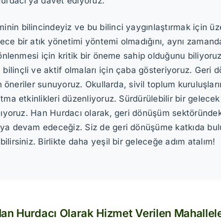
Hurdacı’ya davet ediyoruz.
nin bilincindeyiz ve bu bilinci yaygınlaştırmak için ü
ece bir atık yönetimi yöntemi olmadığını, aynı zamanda
önlenmesi için kritik bir öneme sahip olduğunu biliyoruz
linçli ve aktif olmaları için çaba gösteriyoruz. Geri d
in öneriler sunuyoruz. Okullarda, sivil toplum kuruluşlar
ma etkinlikleri düzenliyoruz. Sürdürülebilir bir gelecek
lışıyoruz. Han Hurdacı olarak, geri dönüşüm sektöründ
maya devam edeceğiz. Siz de geri dönüşüme katkıda bu
lirsiniz. Birlikte daha yeşil bir geleceğe adım atalım!
an Hurdacı Olarak Hizmet Verilen Mahallel