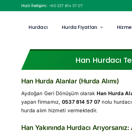
Skip
Hızlı İletişim:
+90 537 814 57 07
to
content
Hurdacı
Hurda Fiyatları
Hizmet
Han Hurdacı Tel
Han Hurda Alanlar (Hurda Alımı)
Aydoğan Geri Dönüşüm olarak
Han Hurda Al
yapan firmamız,
0537 814 57 07
nolu hurdacı 
hurda alım hizmeti vermektedir.
Han Yakınında Hurdacı Arıyorsanız