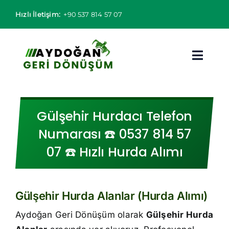
Skip
Hızlı İletişim:
+90 537 814 57 07
to
content
Toggl
Navig
Hurdacı
Gülşehir Hurdacı Telefon
Hurda Fiyatları
Numarası ☎️ 0537 814 57
07 ☎️ Hızlı Hurda Alımı
Hizmet Bölgeleri
Hizmetlerimiz
Gülşehir Hurda Alanlar (Hurda Alımı)
Hakkımızda
Aydoğan Geri Dönüşüm olarak
Gülşehir Hurda