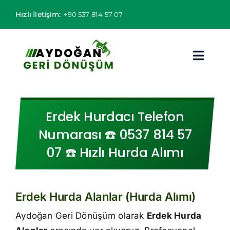
Skip
Hızlı İletişim:
+90 537 814 57 07
to
content
Toggl
Navig
Hurdacı
Erdek Hurdacı Telefon
Hurda Fiyatları
Numarası ☎️ 0537 814 57
07 ☎️ Hızlı Hurda Alımı
Hizmet Bölgeleri
Hizmetlerimiz
Erdek Hurda Alanlar (Hurda Alımı)
Hakkımızda
Aydoğan Geri Dönüşüm olarak
Erdek Hurda