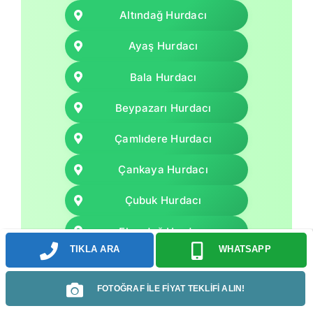
Altındağ Hurdacı
Ayaş Hurdacı
Bala Hurdacı
Beypazarı Hurdacı
Çamlıdere Hurdacı
Çankaya Hurdacı
Çubuk Hurdacı
Elmadağ Hurdacı
TIKLA ARA
WHATSAPP
Etimesgut Hurdacı
FOTOĞRAF İLE FİYAT TEKLİFİ ALIN!
Evren Hurdacı