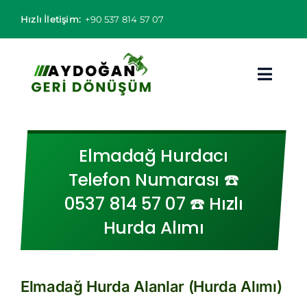
Skip
Hızlı İletişim:
+90 537 814 57 07
to
content
Toggl
Navig
Hurdacı
Elmadağ Hurdacı
Hurda Fiyatları
Telefon Numarası ☎️
0537 814 57 07 ☎️ Hızlı
Hizmet Bölgeleri
Hurda Alımı
Hizmetlerimiz
Hakkımızda
Elmadağ Hurda Alanlar (Hurda Alımı)