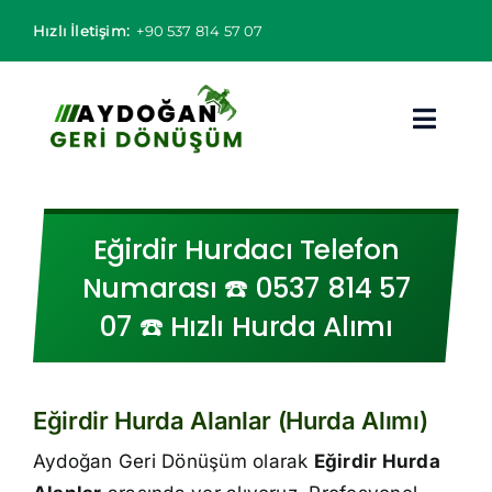
Skip
Hızlı İletişim:
+90 537 814 57 07
to
content
Toggl
Navig
Hurdacı
Eğirdir Hurdacı Telefon
Hurda Fiyatları
Numarası ☎️ 0537 814 57
07 ☎️ Hızlı Hurda Alımı
Hizmet Bölgeleri
Hizmetlerimiz
Eğirdir Hurda Alanlar (Hurda Alımı)
Hakkımızda
Aydoğan Geri Dönüşüm olarak
Eğirdir Hurda