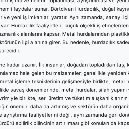
yitirmiş malzemelerin toplanması, ayrıştırılması ve yeni
nemli faydalar sunar. Dörtdivan Hurdacılık, doğal kayn
altır ve yeni iş imkanları yaratır. Aynı zamanda, sanayi
an Hurdacılık faaliyetleri, küçük ölçekli işletmelerde
ı uzmanlık alanlarını kapsar. Metal hurdalarından plastikl
ktörünün ilgi alanına girer. Bu nedenle, hurdacılık sade
ürecidir.
rine kadar uzanır. İlk insanlar, doğadan topladıkları ta
llanılamaz hale gelen bu malzemeler, genellikle yeniden 
metal işleme tekniklerinin gelişmesiyle birlikte, metal 
likle savaş dönemlerinde, metal hurdalar, silah yapımı 
iyle birlikte, seri üretim ve tüketim alışkanlıklarının 
ığın önemini daha da artırmış ve sektörün daha organize
ayrıştırma faaliyetlerini değil, aynı zamanda geri dönüş
dürülebilirlik bilincinin artırılması gibi konuları da kaps