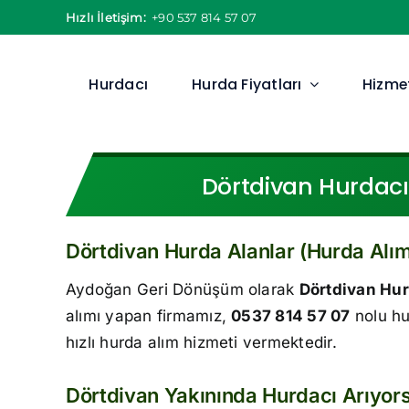
Skip
Hızlı İletişim:
+90 537 814 57 07
to
content
Hurdacı
Hurda Fiyatları
Hizmet
Dörtdivan Hurdacı 
Dörtdivan Hurda Alanlar (Hurda Alım
Aydoğan Geri Dönüşüm olarak
Dörtdivan Hur
alımı yapan firmamız,
0537 814 57 07
nolu hu
hızlı hurda alım hizmeti vermektedir.
Dörtdivan Yakınında Hurdacı Arıyo