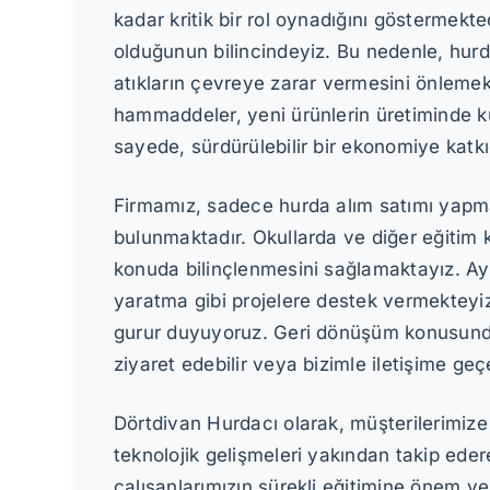
kadar kritik bir rol oynadığını göstermekt
olduğunun bilincindeyiz. Bu nedenle, hurd
atıkların çevreye zarar vermesini önlemek
hammaddeler, yeni ürünlerin üretiminde ku
sayede, sürdürülebilir bir ekonomiye katk
Firmamız, sadece hurda alım satımı yapmak
bulunmaktadır. Okullarda ve diğer eğitim
konuda bilinçlenmesini sağlamaktayız. Ayr
yaratma gibi projelere destek vermekteyi
gurur duyuyoruz. Geri dönüşüm konusunda d
ziyaret edebilir veya bizimle iletişime geçe
Dörtdivan Hurdacı olarak, müşterilerimize 
teknolojik gelişmeleri yakından takip eder
çalışanlarımızın sürekli eğitimine önem vere