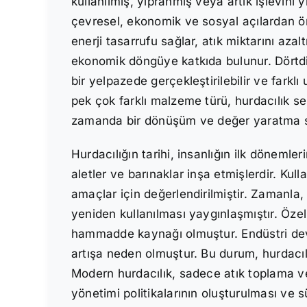
kullanılmış, yıpranmış veya artık işlevini 
çevresel, ekonomik ve sosyal açılardan ö
enerji tasarrufu sağlar, atık miktarını az
ekonomik döngüye katkıda bulunur. Dörtdiv
bir yelpazede gerçekleştirilebilir ve farkl
pek çok farklı malzeme türü, hurdacılık se
zamanda bir dönüşüm ve değer yaratma s
Hurdacılığın tarihi, insanlığın ilk dönemle
aletler ve barınaklar inşa etmişlerdir. Ku
amaçlar için değerlendirilmiştir. Zamanla, 
yeniden kullanılması yaygınlaşmıştır. Özel
hammadde kaynağı olmuştur. Endüstri devrim
artışa neden olmuştur. Bu durum, hurdacıl
Modern hurdacılık, sadece atık toplama ve 
yönetimi politikalarının oluşturulması ve sür