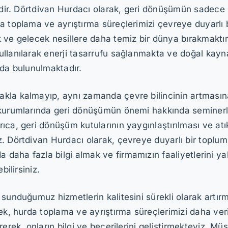
edir. Dörtdivan Hurdacı olarak, geri dönüşümün sadece 
a toplama ve ayrıştırma süreçlerimizi çevreye duyarlı 
 ve gelecek nesillere daha temiz bir dünya bırakmaktı
llanılarak enerji tasarrufu sağlanmakta ve doğal kaynak
ıda bulunulmaktadır.
la kalmayıp, aynı zamanda çevre bilincinin artmasına 
 kurumlarında geri dönüşümün önemi hakkında seminerle
ıca, geri dönüşüm kutularının yaygınlaştırılması ve atı
z. Dörtdivan Hurdacı olarak, çevreye duyarlı bir toplu
aha fazla bilgi almak ve firmamızın faaliyetlerini ya
bilirsiniz.
sunduğumuz hizmetlerin kalitesini sürekli olarak artır
ek, hurda toplama ve ayrıştırma süreçlerimizi daha veri
rek, onların bilgi ve becerilerini geliştirmekteyiz. Müşte