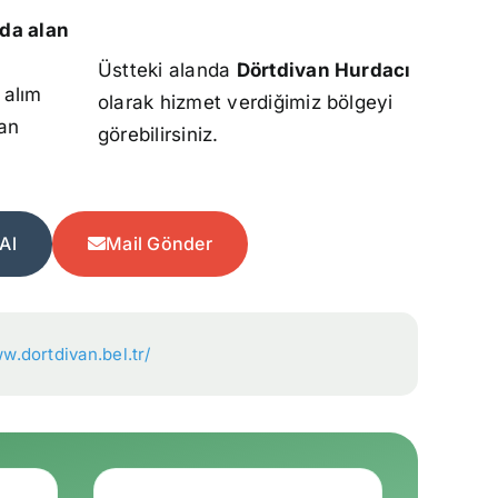
da alan
Üstteki alanda
Dörtdivan Hurdacı
 alım
olarak hizmet verdiğimiz bölgeyi
an
görebilirsiniz.
Al
Mail Gönder
w.dortdivan.bel.tr/