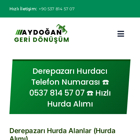
Skip
Hızlı İletişim:
+90 537 814 57 07
to
content
Toggl
Navig
Hurdacı
Derepazarı Hurdacı
Hurda Fiyatları
Telefon Numarası ☎️
0537 814 57 07 ☎️ Hızlı
Hizmet Bölgeleri
Hurda Alımı
Hizmetlerimiz
Hakkımızda
Derepazarı Hurda Alanlar (Hurda
Alımı)