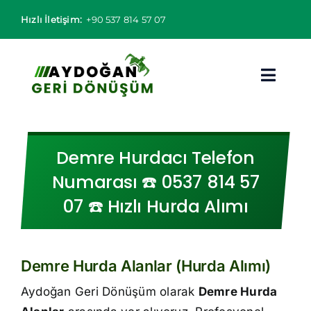
Skip
Hızlı İletişim:
+90 537 814 57 07
to
content
Toggl
Navig
Hurdacı
Demre Hurdacı Telefon
Hurda Fiyatları
Numarası ☎️ 0537 814 57
07 ☎️ Hızlı Hurda Alımı
Hizmet Bölgeleri
Hizmetlerimiz
Demre Hurda Alanlar (Hurda Alımı)
Hakkımızda
Aydoğan Geri Dönüşüm olarak
Demre Hurda