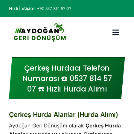
Skip
Hızlı İletişim:
+90 537 814 57 07
to
content
Toggl
Navig
Hurdacı
Çerkeş Hurdacı Telefon
Hurda Fiyatları
Numarası ☎️ 0537 814 57
07 ☎️ Hızlı Hurda Alımı
Hizmet Bölgeleri
Hizmetlerimiz
Çerkeş Hurda Alanlar (Hurda Alımı)
Hakkımızda
Aydoğan Geri Dönüşüm olarak
Çerkeş Hurda