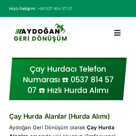
Skip
Hızlı İletişim:
+90 537 814 57 07
to
content
Toggl
Navig
Hurdacı
Çay Hurdacı Telefon
Hurda Fiyatları
Numarası ☎️ 0537 814 57
07 ☎️ Hızlı Hurda Alımı
Hizmet Bölgeleri
Hizmetlerimiz
Çay Hurda Alanlar (Hurda Alımı)
Hakkımızda
Aydoğan Geri Dönüşüm olarak
Çay Hurda