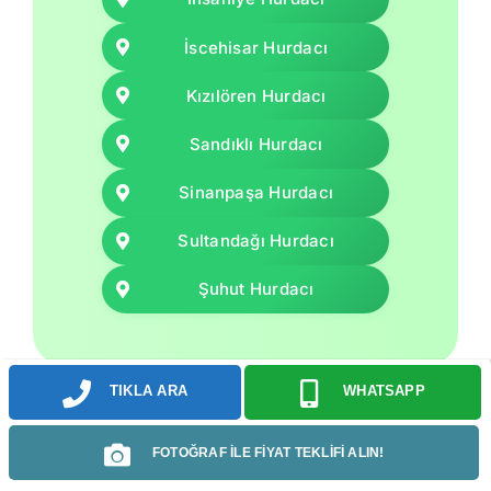
İscehisar Hurdacı
Kızılören Hurdacı
Sandıklı Hurdacı
Sinanpaşa Hurdacı
Sultandağı Hurdacı
Şuhut Hurdacı
TIKLA ARA
WHATSAPP
FOTOĞRAF İLE FİYAT TEKLİFİ ALIN!