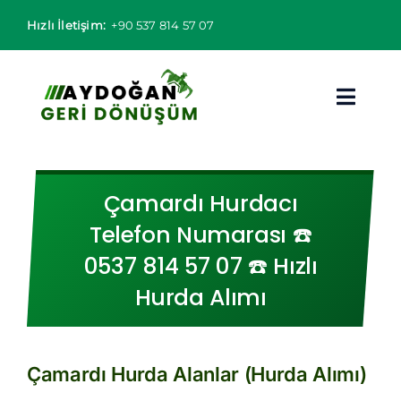
Skip
Hızlı İletişim:
+90 537 814 57 07
to
content
Toggl
Navig
Hurdacı
Çamardı Hurdacı
Hurda Fiyatları
Telefon Numarası ☎️
0537 814 57 07 ☎️ Hızlı
Hizmet Bölgeleri
Hurda Alımı
Hizmetlerimiz
Hakkımızda
Çamardı Hurda Alanlar (Hurda Alımı)