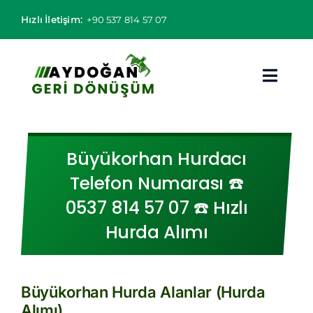
Skip
Hızlı İletişim:
+90 537 814 57 07
to
content
Toggl
Navig
Hurdacı
Büyükorhan Hurdacı
Hurda Fiyatları
Telefon Numarası ☎️
0537 814 57 07 ☎️ Hızlı
Hizmet Bölgeleri
Hurda Alımı
Hizmetlerimiz
Hakkımızda
Büyükorhan Hurda Alanlar (Hurda
Alımı)