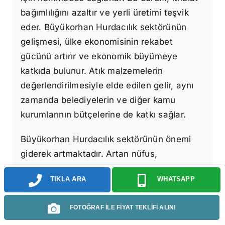
bağımlılığını azaltır ve yerli üretimi teşvik
eder. Büyükorhan Hurdacılık sektörünün
gelişmesi, ülke ekonomisinin rekabet
gücünü artırır ve ekonomik büyümeye
katkıda bulunur. Atık malzemelerin
değerlendirilmesiyle elde edilen gelir, aynı
zamanda belediyelerin ve diğer kamu
kurumlarının bütçelerine de katkı sağlar.
Büyükorhan Hurdacılık sektörünün önemi
giderek artmaktadır. Artan nüfus,
sanayileşme ve tüketim alışkanlıkları, atık
TIKLA ARA
WHATSAPP
miktarında önemli bir artışa neden
olmaktadır. Bu durum, atık yönetimi ve geri
FOTOĞRAF İLE FİYAT TEKLİFİ ALIN!
dönüşüm konularını daha da önemli hale