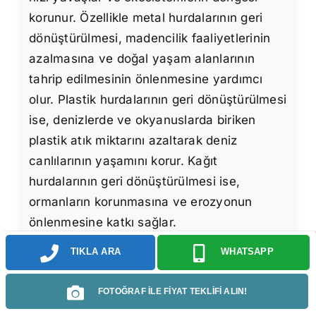
korunur. Özellikle metal hurdalarının geri
dönüştürülmesi, madencilik faaliyetlerinin
azalmasına ve doğal yaşam alanlarının
tahrip edilmesinin önlenmesine yardımcı
olur. Plastik hurdalarının geri dönüştürülmesi
ise, denizlerde ve okyanuslarda biriken
plastik atık miktarını azaltarak deniz
canlılarının yaşamını korur. Kağıt
hurdalarının geri dönüştürülmesi ise,
ormanların korunmasına ve erozyonun
önlenmesine katkı sağlar.
TIKLA ARA
WHATSAPP
Buldan Hurdacılık sektörünün daha etkin ve
verimli hale getirilmesi için çeşitli çalışmalar
FOTOĞRAF İLE FİYAT TEKLİFİ ALIN!
yapılmaktadır. Öncelikle, hurda toplama ve