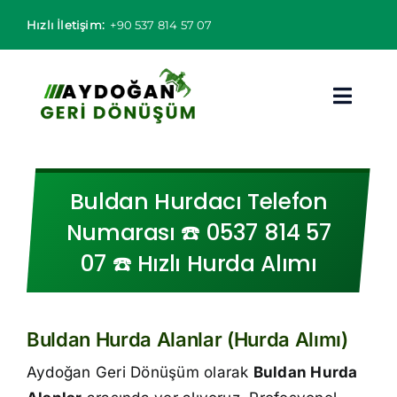
Skip
Hızlı İletişim:
+90 537 814 57 07
to
content
Toggl
Navig
Hurdacı
Buldan Hurdacı Telefon
Hurda Fiyatları
Numarası ☎️ 0537 814 57
07 ☎️ Hızlı Hurda Alımı
Hizmet Bölgeleri
Hizmetlerimiz
Buldan Hurda Alanlar (Hurda Alımı)
Hakkımızda
Aydoğan Geri Dönüşüm olarak
Buldan Hurda