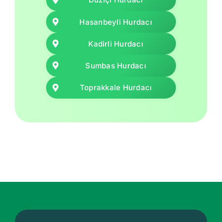
Hasanbeyli Hurdacı
Kadirli Hurdacı
Sumbas Hurdacı
Toprakkale Hurdacı