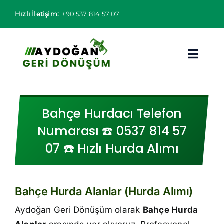
Skip
Hızlı İletişim:
+90 537 814 57 07
to
content
Toggl
Navig
Hurdacı
Bahçe Hurdacı Telefon
Hurda Fiyatları
Numarası ☎️ 0537 814 57
07 ☎️ Hızlı Hurda Alımı
Hizmet Bölgeleri
Hizmetlerimiz
Bahçe Hurda Alanlar (Hurda Alımı)
Hakkımızda
Aydoğan Geri Dönüşüm olarak
Bahçe Hurda