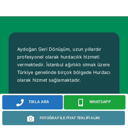
Aydoğan Geri Dönüşüm, uzun yıllardır
profesyonel olarak hurdacılık hizmeti
vermektedir. İstanbul ağırlıklı olmak üzere
Türkiye genelinde birçok bölgede
Hurdacı
olarak hizmet sağlamaktadır.
Hakkımızda
TIKLA ARA
WHATSAPP
Hizmet Bölgeleri
FOTOĞRAF İLE FİYAT TEKLİFİ ALIN!
Hizmetlerimiz