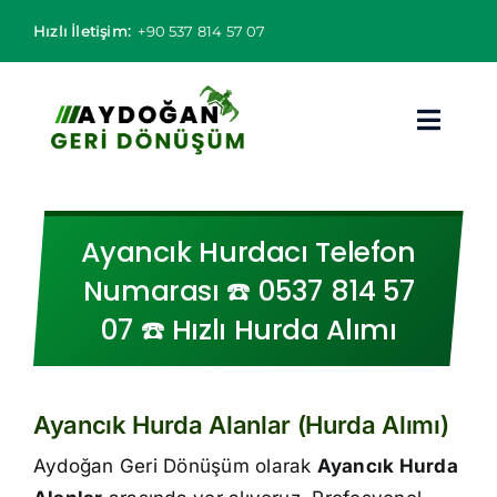
Skip
Hızlı İletişim:
+90 537 814 57 07
to
content
Toggl
Navig
Hurdacı
Ayancık Hurdacı Telefon
Hurda Fiyatları
Numarası ☎️ 0537 814 57
07 ☎️ Hızlı Hurda Alımı
Hizmet Bölgeleri
Hizmetlerimiz
Ayancık Hurda Alanlar (Hurda Alımı)
Hakkımızda
Aydoğan Geri Dönüşüm olarak
Ayancık Hurda