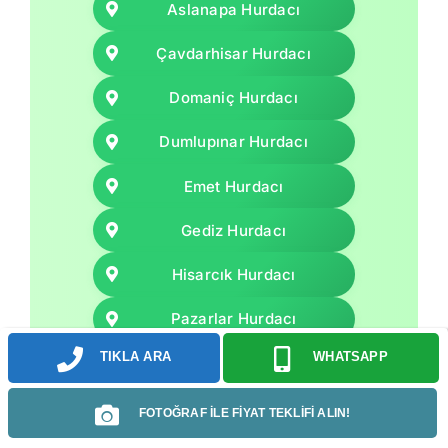
Aslanapa Hurdacı
Çavdarhisar Hurdacı
Domaniç Hurdacı
Dumlupınar Hurdacı
Emet Hurdacı
Gediz Hurdacı
Hisarcık Hurdacı
Pazarlar Hurdacı
TIKLA ARA
WHATSAPP
Simav Hurdacı
Şaphane Hurdacı
FOTOĞRAF İLE FİYAT TEKLİFİ ALIN!