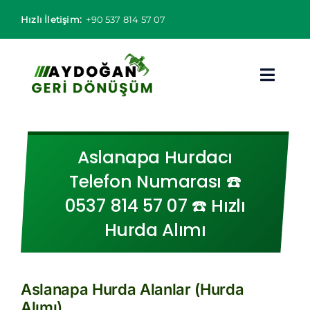
Skip
Hızlı İletişim:
+90 537 814 57 07
to
content
Toggl
Navig
Hurdacı
Aslanapa Hurdacı
Hurda Fiyatları
Telefon Numarası ☎️
0537 814 57 07 ☎️ Hızlı
Hizmet Bölgeleri
Hurda Alımı
Hizmetlerimiz
Hakkımızda
Aslanapa Hurda Alanlar (Hurda
Alımı)