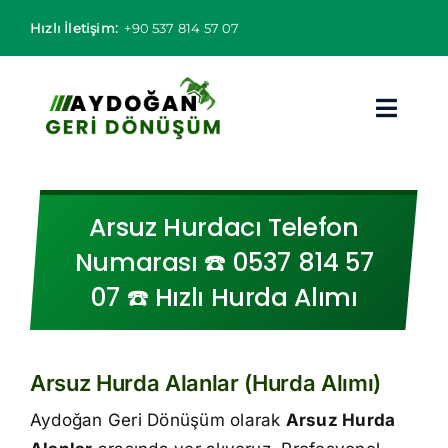
Skip
Hızlı İletişim:
+90 537 814 57 07
to
content
Toggl
Navig
Hurdacı
Arsuz Hurdacı Telefon
Hurda Fiyatları
Numarası ☎️ 0537 814 57
07 ☎️ Hızlı Hurda Alımı
Hizmet Bölgeleri
Hizmetlerimiz
Arsuz Hurda Alanlar (Hurda Alımı)
Hakkımızda
Aydoğan Geri Dönüşüm olarak
Arsuz Hurda