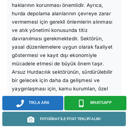
haklarının korunması önemlidir. Ayrıca,
hurda depolama alanlarının çevreye zarar
vermemesi için gerekli önlemlerin alınması
ve atık yönetimi konusunda titiz
davranılması gerekmektedir. Sektörün,
yasal düzenlemelere uygun olarak faaliyet
göstermesi ve kayıt dışı ekonomiyle
mücadele etmesi de büyük önem taşır.
Arsuz Hurdacılık sektörünün, sürdürülebilir
bir gelecek için daha da gelişmesi ve
yaygınlaşması için, kamu kurumları, özel
sektör ve sivil toplum kuruluşları işbirliği
TIKLA ARA
WHATSAPP
içinde çalışmalıdır. Bilinçlendirme
kampanyalarıyla halkın geri dönüşüm
FOTOĞRAF İLE FİYAT TEKLİFİ ALIN!
konusunda teşvik edilmesi ve atık