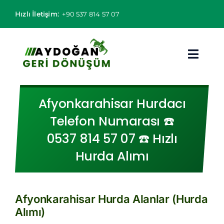
Skip
Hızlı İletişim:
+90 537 814 57 07
to
content
Toggl
Navig
Hurdacı
Afyonkarahisar Hurdacı
Telefon Numarası ☎️
Hurda Fiyatları
0537 814 57 07 ☎️ Hızlı
Hizmet Bölgeleri
Hurda Alımı
Hizmetlerimiz
Afyonkarahisar Hurda Alanlar (Hurda
Hakkımızda
Alımı)