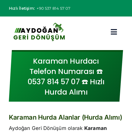
Skip
Hızlı İletişim:
+90 537 814 57 07
to
content
Toggl
Navig
Hurdacı
Karaman Hurdacı
Telefon Numarası ☎️
Hurda Fiyatları
0537 814 57 07 ☎️ Hızlı
Hizmet Bölgeleri
Hurda Alımı
Hizmetlerimiz
Karaman Hurda Alanlar (Hurda Alımı)
Hakkımızda
Aydoğan Geri Dönüşüm olarak
Karaman